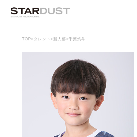
TOP
>
タレント
>
新人部
>
千葉悠斗