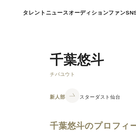
タレント
ニュース
オーディション
ファン
SN
千葉悠斗
チバユウト
新人部
スターダスト仙台
千葉悠斗のプロフィ