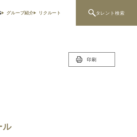
S
タレント
検索
グループ紹介
リクルート
印刷
ール