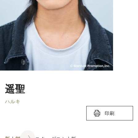
遥聖
ハルキ
印刷