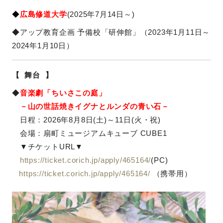
◆
広島修道大学
(2025年7月14日～)
◆アップ教育企画 予備校「研伸館」（2023年1月11日～
2024年1月10日
）
【 舞台 】
◆
音楽劇「ちいさこの庭」
－山の世話焼きイグナとルンダの青い石－
日程：2026年8月8日(土)～11日(火・祝)
会場：扇町ミュージアムキューブ CUBE1
▼チケットURL▼
https://ticket.corich.jp/
apply/465164/
(PC)
https://ticket.corich.jp/
apply/465164/
（携帯用）