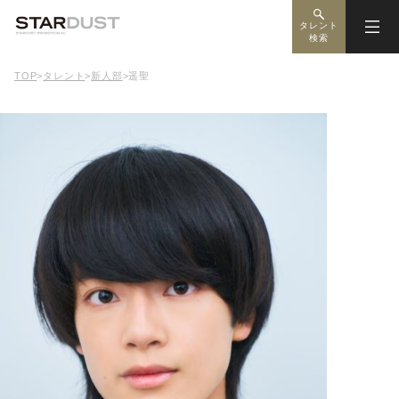
タレント
検索
TOP
>
タレント
>
新人部
>
遥聖