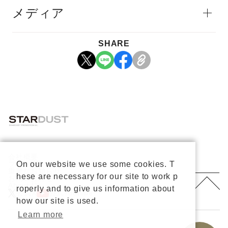
メディア
SHARE
会社概要
プライバシーポリシー
On our website we use some cookies. T
重要なお知らせ
hese are necessary for our site to work p
お問い合わせ
About Us
roperly and to give us information about
公式X
公式Youtube
how our site is used.
Learn more