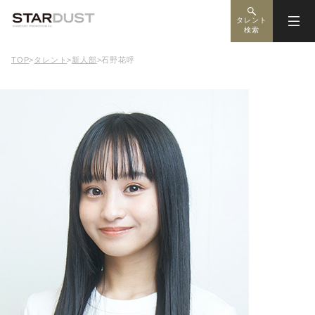
タレント
検索
TOP
>
タレント
>
新人部
>
石野花呼