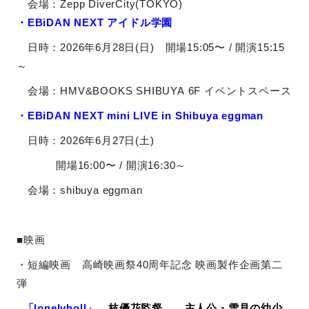
会場：Zepp DiverCity(TOKYO)
・EBiDAN NEXT
アイドル学園
日時：
2026
年
6
月
28
日
(
日
)
開場
15:05
〜
/
開演
15:15
～
会場：
HMV&BOOKS SHIBUYA 6F
イベントスペース
・EBiDAN NEXT mini LIVE in Shibuya eggman
日時：
2026
年6月
27
日
(土
)
開場
16:00
〜
/
開演
16:30
～
会場：
shibuya eggman
■映画
・
短編映画
高崎映画祭40周年記念 映画製作企画第二
弾
「lonelyholl」
枝優花監督 主人公・雪見の幼少