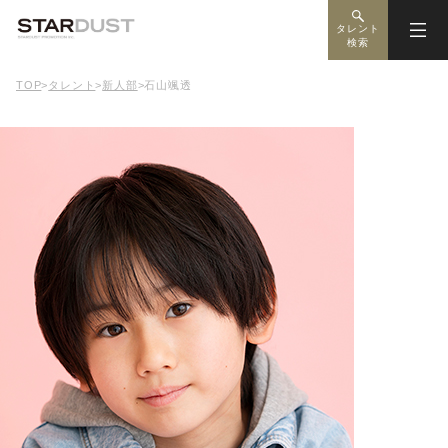
タレント
検索
TOP
>
タレント
>
新人部
>
石山颯透