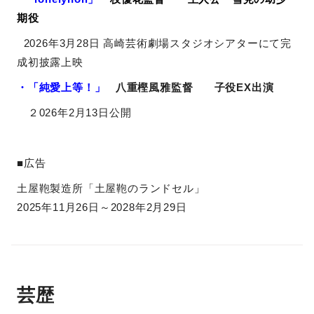
期役
2026年3月28日 高崎芸術劇場スタジオシアターにて完
成初披露上映
・「純愛上等！」
八重樫風雅監督
子役
EX
出演
２
026
年
2
月
13
日公開
■広告
土屋鞄製造所「土屋鞄のランドセル」
2025年11月26日～2028年2月29日
芸歴