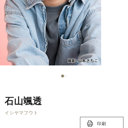
石山颯透
イシヤマフウト
印刷