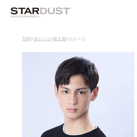
TOP
>
タレント
>
新人部
>
ジョージ