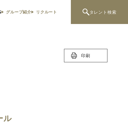
S
タレント
検索
グループ紹介
リクルート
印刷
ール