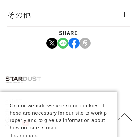
その他
SHARE
会社概要
On our website we use some cookies. T
プライバシーポリシー
重要なお知らせ
hese are necessary for our site to work p
お問い合わせ
About Us
roperly and to give us information about
公式X
公式Youtube
how our site is used.
Learn more