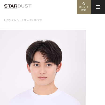
タレント
検索
TOP
>
タレント
>
新人部
>
金枝慧