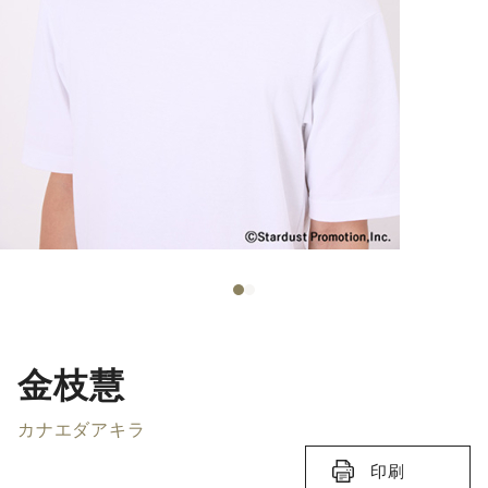
金枝慧
カナエダアキラ
印刷