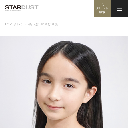
タレント
検索
TOP
>
タレント
>
新人部
>
神崎ゆりあ