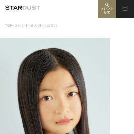
タレント
検索
TOP
>
タレント
>
新人部
>
川田雪乃