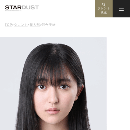
タレント
検索
TOP
>
タレント
>
新人部
>
河合美緒