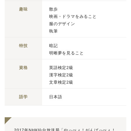
趣味
散歩
映画・ドラマをみること
服のデザイン
執筆
特技
暗記
明晰夢を見ること
資格
英語検定2級
漢字検定2級
文章検定2級
語学
日本語
2017年NHK仙台放送局「やっぺぇ！がんばっぺぇ！