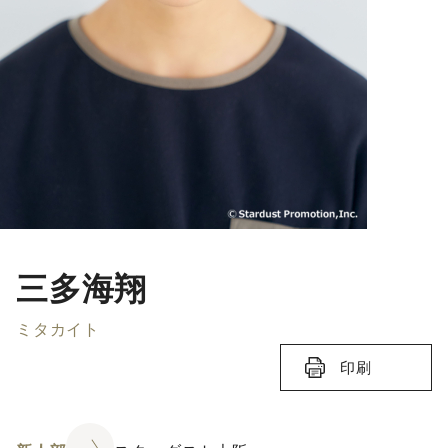
三多海翔
ミタカイト
印刷