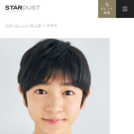
タレント
検索
TOP
>
タレント
>
新人部
>
三多海翔