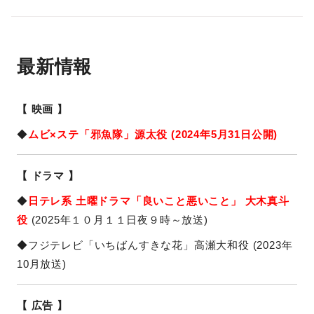
最新情報
【 映画 】
◆
ムビ×ステ「邪魚隊」源太役 (2024年5月31日公開)
【 ドラマ 】
◆
日テレ系 土曜ドラマ「
良いこと悪いこと
」 大木真斗
役
(2025年１０月１１日夜９時～放送)
◆フジテレビ「いちばんすきな花」高瀬大和役 (2023年
10月放送)
【 広告 】