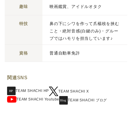
趣味
映画鑑賞、アイドルオタク
特技
鼻の下にシワを作って爪楊枝を挟む
こと・絶対音感(白鍵のみ)・グルー
プではハモリを担当しています♪
資格
普通自動車免許
関連SNS
TEAM SHACHI HP
TEAM SHACHI X
TEAM SHACHI Youtube
TEAM SHACHI ブログ