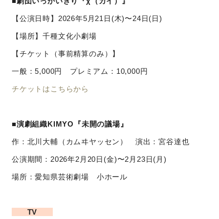
■劇団いっかいきり『χ（カイ）』
【公演日時】2026年5月21日(木)〜24日(日)
【場所】千種文化小劇場
【チケット（事前精算のみ）】
一般：5,000円 プレミアム：10,000円
チケットはこちらから
■演劇組織KIMYO『未開の議場』
作：北川大輔（カムヰヤッセン） 演出：宮谷達也
公演期間：
2026
年
2
月
20
日
(
金
)
〜
2
月
23
日
(
月
)
場所：愛知県芸術劇場 小ホール
TV