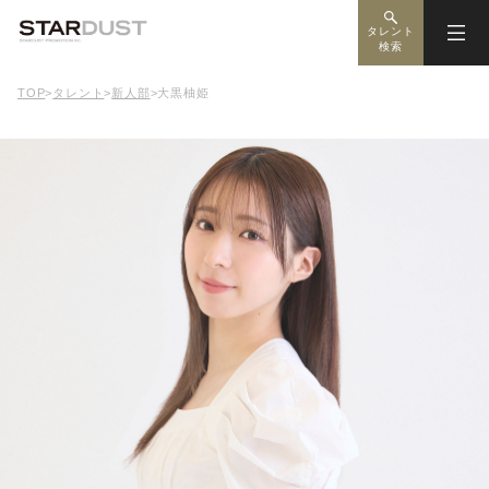
タレント
検索
TOP
>
タレント
>
新人部
>
大黒柚姫