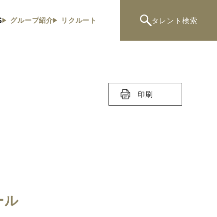
S
タレント
検索
グループ紹介
リクルート
印刷
ール