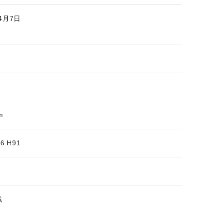
年4月7日
m
6 H91
観戦