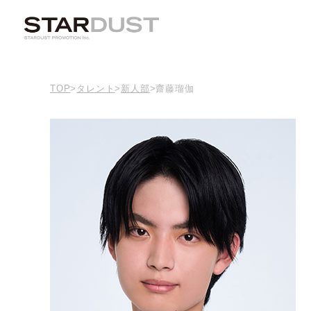
TOP
>
タレント
>
新人部
>
齋藤瑠伽