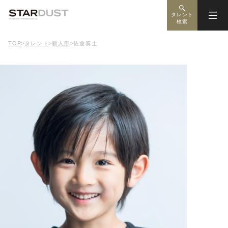
タレント
検索
TOP
>
タレント
>
新人部
>
佐倉奏士