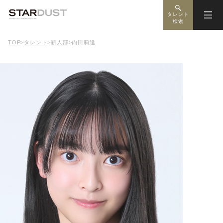
タレント
検索
TOP
>
タレント
>
新人部
>
内田莉逢