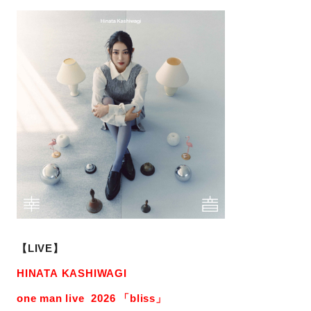
【LIVE】
HINATA KASHIWAGI
one man live 2026 「bliss」