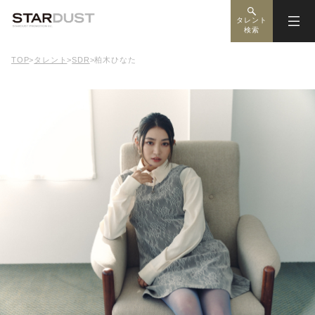
タレント
検索
TOP
>
タレント
>
SDR
>
柏木ひなた