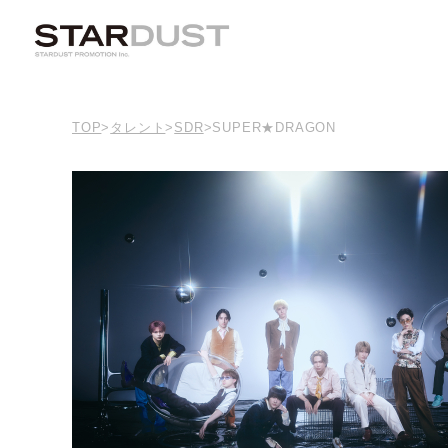
TOP
>
タレント
>
SDR
>
SUPER★DRAGON