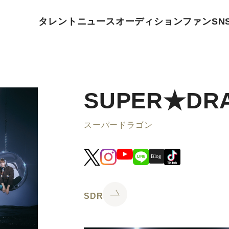
タレント
ニュース
オーディション
ファン
SN
SUPER★DR
スーパードラゴン
SDR