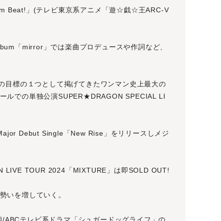
lum Beat!」(テレビ東京系アニメ「遊☆戯☆王ARC-V
Album「mirror」では楽曲プロデュースや作詞など、
プの目標の１つとして掲げてきたワンマン史上最大の
の単独公演SUPER★DRAGON SPECIAL LI
r Debut Single「New Rise」をリリースしメジ
IVE TOUR 2024「MIXTURE」は即SOLD OUT!
勢いを増していく。
レ朝/ABCテレビ系ドラマ「シュガードッグライフ」の