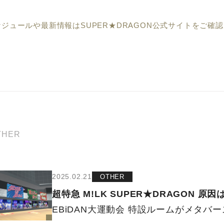
ジュールや最新情報はSUPER★DRAGON公式サイトをご確
THER
2025.02.21
OTHER
超特急
M!LK
SUPER★DRAGON
原因
EBiDAN大運動会 特設ルームがメタ