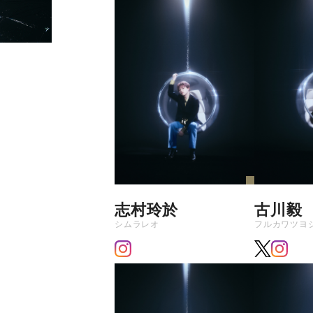
志村玲於
古川毅
シムラレオ
フルカワツヨ