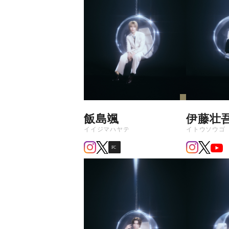
飯島颯
伊藤壮
イイジマハヤテ
イトウソウゴ