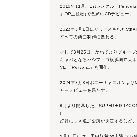
2016年11月、1stシングル「Pendu
」OP主題歌)で念願のCDデビュー。
2023年3月1日にリリースされた5th
すべての楽曲制作に携わる。
そして3月25日、かねてよりグルー
キャパとなるパシフィコ横浜国立大ホールで
VE 「Persona」を開催。
2024年3月6日ポニーキャニオンよりMajo
ャーデビューを果たす。
6月より開幕した、SUPER★DRAGON L
!
好評につき追加公演が決定するなど、
9月11日には、田中洸希 W主演 テ