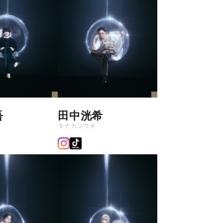
吾
田中洸希
タナカコウキ