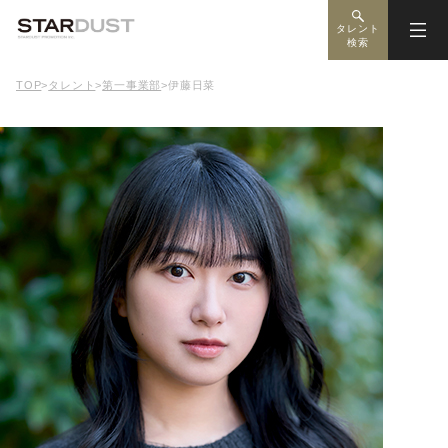
タレント
検索
TOP
>
タレント
>
第一事業部
>
伊藤日菜