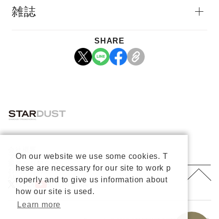
雑誌
SHARE
会社概要
On our website we use some cookies. T
プライバシーポリシー
重要なお知らせ
hese are necessary for our site to work p
お問い合わせ
About Us
roperly and to give us information about
公式X
公式Youtube
how our site is used.
Learn more