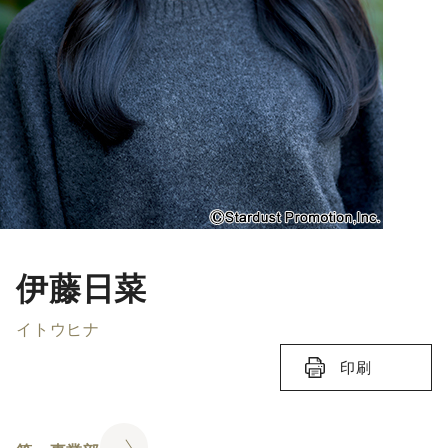
伊藤日菜
イトウヒナ
印刷