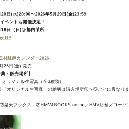
20日(水)20:00〜2026年5月29日(金)23:59
念イベントも開催決定！
7月19日（日)@都内某所
ey HP
三村航輝カレンダー2026
」
2月26日(金) 発売
特典・販売場所】
：オリジナル生写真（全3種類）
典「オリジナル生写真」の絵柄は購入場所①〜③ごとに異なりま
②楽天ブックス ③HMV&BOOKS online／HMV店舗／ローソン