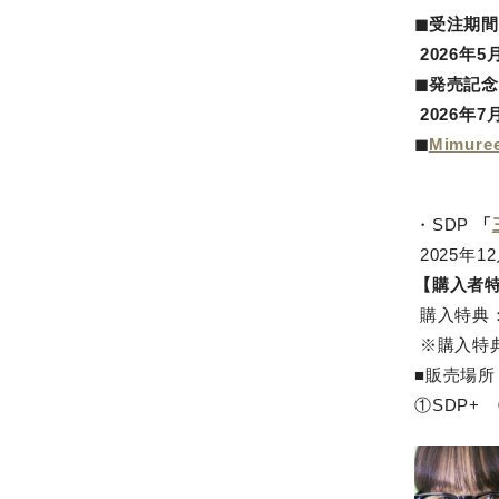
◼受注期間
2026年5月
◼発売記
2026年
◼
Mimure
・SDP
「
2025年1
【購入者
購入特典
※購入特
■販売場所
①SDP+ 