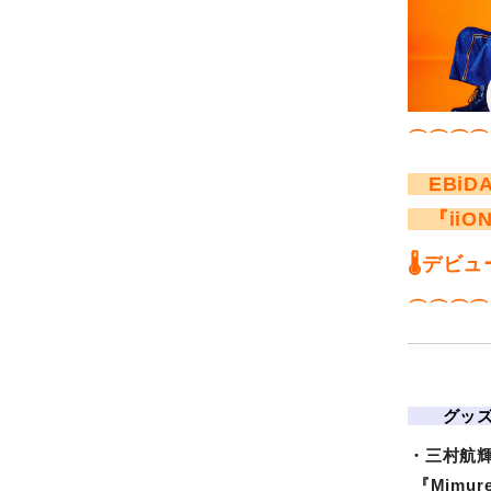
⌒⌒⌒⌒
EBiD
『iiO
🌡️
デビュ
⌒⌒⌒⌒
グッ
・三村航
『Mimu