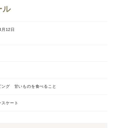
ール
4月12日
ピング 甘いものを食べること
ースケート