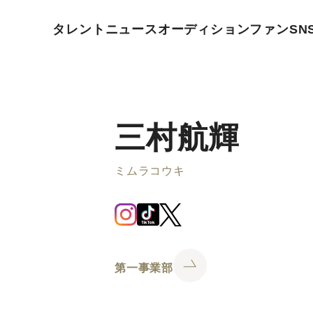
タレント
ニュース
オーディション
ファン
SN
三村航輝
ミムラコウキ
第一事業部