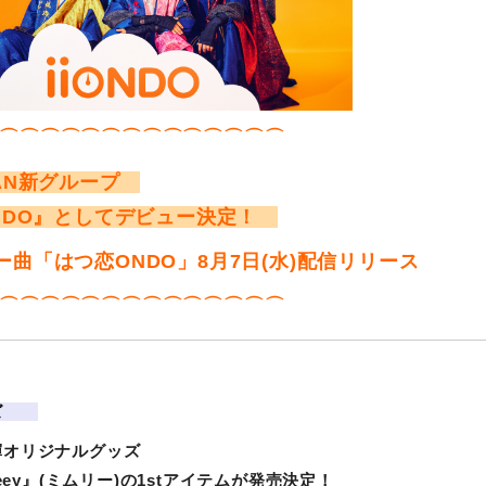
⌒⌒⌒⌒⌒⌒⌒⌒⌒⌒⌒⌒⌒⌒
AN新グループ
NDO』としてデビュー決定！
ー曲「はつ恋ONDO」8月7日(水)配信リリース
⌒⌒⌒⌒⌒⌒⌒⌒⌒⌒⌒⌒⌒⌒
ズ
輝オリジナルグッズ
reey』(ミムリー)の1stアイテムが発売決定！