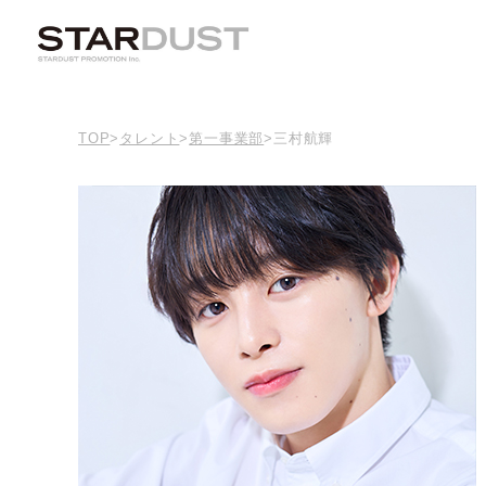
TOP
>
タレント
>
第一事業部
>
三村航輝