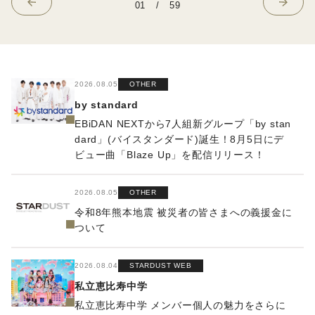
01
/
59
2026.08.05
OTHER
by standard
EBiDAN NEXTから7⼈組新グループ「by stan
dard」(バイスタンダード)誕⽣！8⽉5⽇にデ
ビュー曲「Blaze Up」を配信リリース！
2026.08.05
OTHER
令和8年熊本地震 被災者の皆さまへの義援金に
ついて
2026.08.04
STARDUST WEB
私立恵比寿中学
私立恵比寿中学 メンバー個人の魅力をさらに