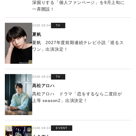
深掘りする「個人ファンページ」を9月上旬に
一斉開設！
2026.08.04
TV
夏帆
夏帆 2027年度前期連続テレビ小説「巡るス
ワン」出演決定！
2026.08.04
TV
髙松アロハ
髙松アロハ ドラマ「恋をするなら二度目が
上等 season2」出演決定！
2026.08.03
EVENT