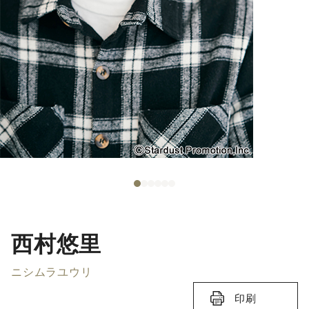
西村悠里
ニシムラユウリ
印刷