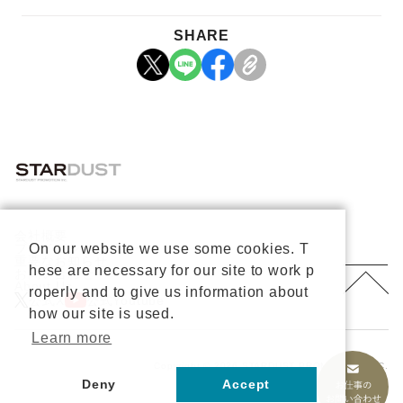
SHARE
会社概要
On our website we use some cookies. T
プライバシーポリシー
重要なお知らせ
hese are necessary for our site to work p
お問い合わせ
About Us
roperly and to give us information about
公式X
公式Youtube
how our site is used.
Learn more
Copyright © 2026 STARDUST PROMOTION, INC.
All rights reserved.
Deny
Accept