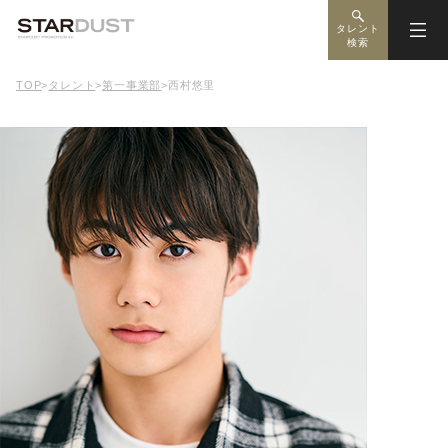
タレント
検索
TOP
>
タレント
>
第一事業部
>
西村悠里