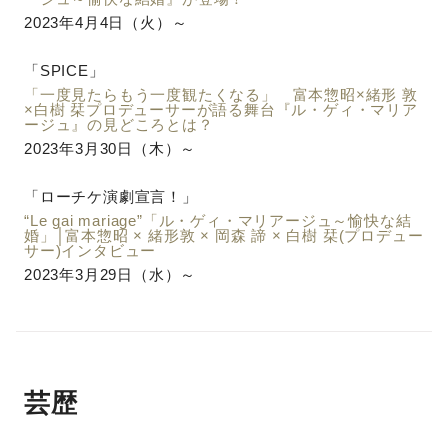
2023年4月4日（火）～
「SPICE」
「一度見たらもう一度観たくなる」 富本惣昭×緒形 敦
×白樹 栞プロデューサーが語る舞台『ル・ゲィ・マリア
ージュ』の見どころとは？
2023年3月30日（木）～
「ローチケ演劇宣言！」
“Le gai mariage”「ル・ゲィ・マリアージュ～愉快な結
婚」│富本惣昭 × 緒形敦 × 岡森 諦 × 白樹 栞(プロデュー
サー)インタビュー
2023年3月29日（水）～
芸歴