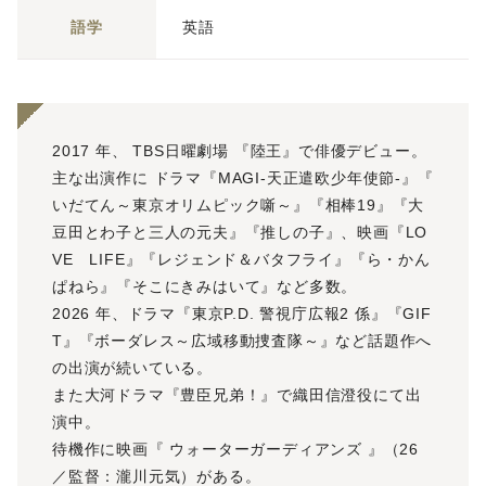
語学
英語
2017 年、 TBS日曜劇場 『陸王』で俳優デビュー。
主な出演作に ドラマ『MAGI-天正遣欧少年使節-』『
いだてん～東京オリムピック噺～』『相棒19』『大
豆田とわ子と三人の元夫』『推しの子』、映画『LO
VE LIFE』『レジェンド＆バタフライ』『ら・かん
ぱねら』『そこにきみはいて』など多数。
2026 年、ドラマ『東京P.D. 警視庁広報2 係』『GIF
T』『ボーダレス～広域移動捜査隊～』など話題作へ
の出演が続いている。
また大河ドラマ『豊臣兄弟！』で織田信澄役にて出
演中。
待機作に映画『 ウォーターガーディアンズ 』（26
／監督：瀧川元気）がある。