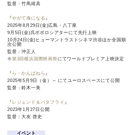
監督：竹馬靖具
『
やがて海になる
』
2025年8月29日(金)広島・八丁座
9月5日(金)呉ポポロシアターにて先行上映
10月24日(金)ヒューマントラストシネマ渋谷ほか全国順
次公開
監督：沖正人
※
第3回横浜国際映画祭
にて
ワールドプレミア上映決定
『
ら・かんぱねら
』
2025年5月9日（金）～ にてユーロスペースにて公開
監督：鈴木一美
『
レジェンド＆バタフライ
』
2023年1月27日公開
監督：大友 啓史
イベント