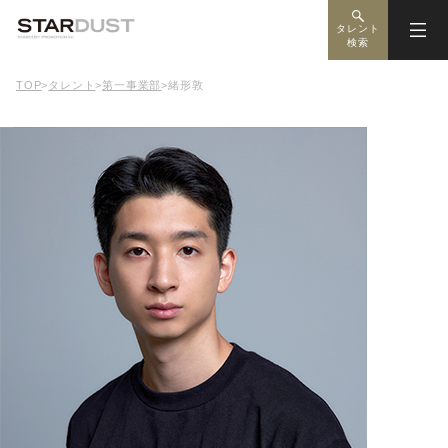
タレント
検索
TOP
>
タレント
>
第一事業部
>
緒形敦