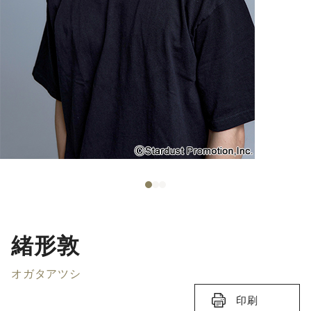
緒形敦
オガタアツシ
印刷