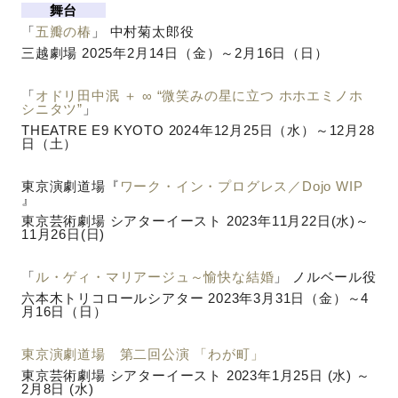
舞台
「
五瓣の椿
」 中村菊太郎役
三越劇場 2025年2月14日（金）～2月16日（日）
「
オドリ田中泯 ＋ ∞ “微笑みの星に立つ ホホエミノホ
シニタツ”
」
THEATRE E9 KYOTO 2024年12月25日（水）～12月28
日（土）
東京演劇道場『
ワーク・イン・プログレス／Dojo WIP
』
東京芸術劇場 シアターイースト 2023年11月22日(水)～
11月26日(日)
「
ル・ゲィ・マリアージュ～愉快な結婚
」 ノルベール役
六本木トリコロールシアター 2023年3月31日（金）～4
月16日（日）
東京演劇道場 第二回公演 「わが町」
東京芸術劇場 シアターイースト 2023年1月25日 (水) ～
2月8日 (水)