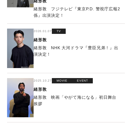
緒形敦
緒形敦 フジテレビ『東京P.D. 警視庁広報2
係』出演決定！
2026.01.07
TV
緒形敦
緒形敦 NHK 大河ドラマ『豊臣兄弟！』出
演決定！
2025.10.27
MOVIE
EVENT
緒形敦
緒形敦 映画「やがて海になる」初日舞台
挨拶