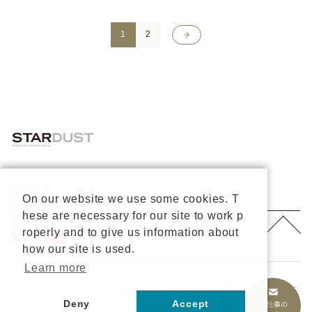
>
1
2
会社概要
プライバシーポリシー
On our website we use some cookies. T
重要なお知らせ
hese are necessary for our site to work p
お問い合わせ
About Us
roperly and to give us information about
公式X
公式Youtube
how our site is used.
Learn more
Copyright © 2026 STARDUST PROMOTION, INC.
All rights reserved.
Deny
Accept