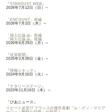
「
STARDUST WEB
」
2026年7月12日（日）～
「ENCOUNT」前編
2026年7月2日（木）～
「婦人公論.jp」前編
「婦人公論.jp」後編
2026年6月29日（月）～
「
佐賀新聞
」
2025年2月28日（金）～
「
情報☆キック
」
2024年9月10日（火）～
「
ナタリーステージ
」
2023年11月16日（木）～
「ぴあニュース」
リピート必至!? フランスの傑作喜劇『ル・ゲィ・マリア
ージュ～愉快な結婚』が登場！