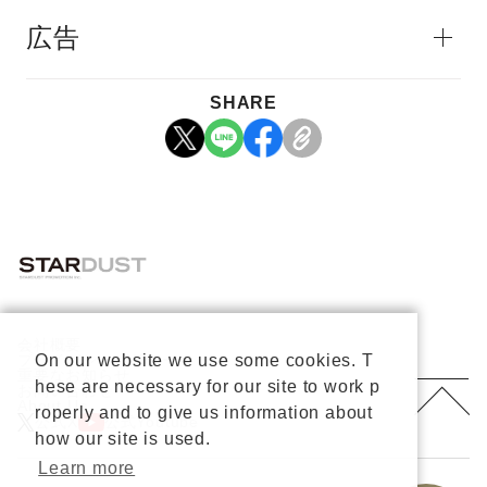
広告
SHARE
会社概要
プライバシーポリシー
On our website we use some cookies. T
重要なお知らせ
hese are necessary for our site to work p
お問い合わせ
About Us
roperly and to give us information about
公式X
公式Youtube
how our site is used.
Learn more