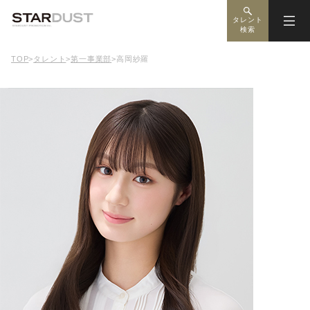
タレント
検索
TOP
>
タレント
>
第一事業部
>
高岡紗羅