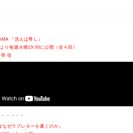
RAMA 『洗えば尊し』
7月より毎週火曜19:00に公開（全４回）
尋 役
・・・・・・
人はなぜラブレターを書くのか』