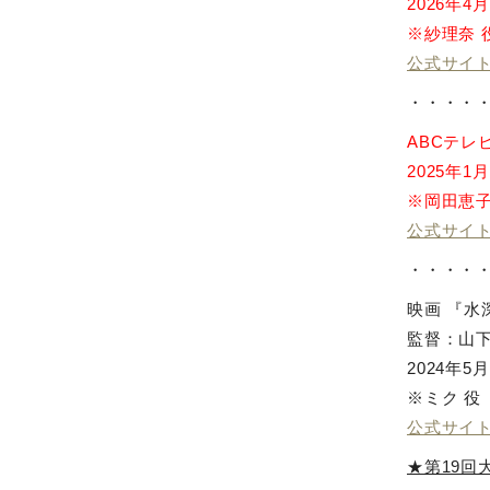
2026年4
※紗理奈 
公式サイ
・・・・
ABCテレ
2025年1
※岡田恵子
公式サイ
・・・・
映画 『水
監督：山下
2024年
※ミク 役
公式サイ
★第19回