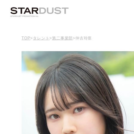
TOP
>
タレント
>
第二事業部
>
仲吉玲亜