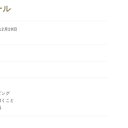
ール
12月19日
ピング
聴くこと
戦