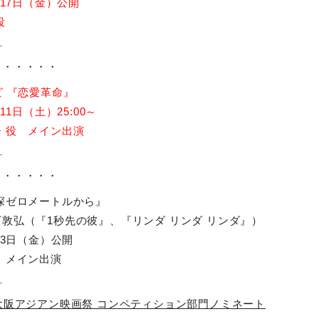
月17日（金）公開
役
ト
・・・・・・
ビ 『恋愛革命』
月11日（土）25:00～
 役 メイン出演
ト
・・・・・・
深ゼロメートルから』
敦弘（『1秒先の彼』、『リンダ リンダ リンダ』）
5月3日（金）公開
 メイン出演
ト
大阪アジアン映画祭 コンペティション部門ノミネート