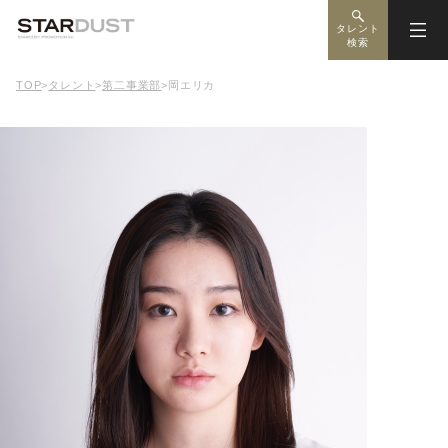
タレント
検索
TOP
>
タレント
>
第二事業部
>
岡エリカ