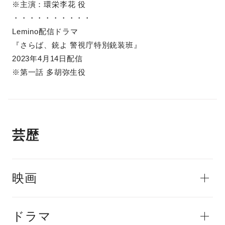
※主演：環栄李花 役
・・・・・・・・・・
Lemino配信ドラマ
『さらば、銃よ 警視庁特別銃装班』
2023年4月14日配信
※第一話 多胡弥生役
芸歴
映画
ドラマ