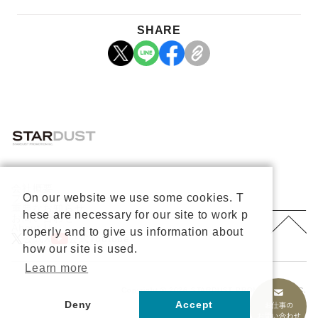
SHARE
会社概要
On our website we use some cookies. T
プライバシーポリシー
重要なお知らせ
hese are necessary for our site to work p
お問い合わせ
About Us
roperly and to give us information about
公式X
公式Youtube
how our site is used.
Learn more
Copyright © 2026 STARDUST PROMOTION, INC.
All rights reserved.
Deny
Accept