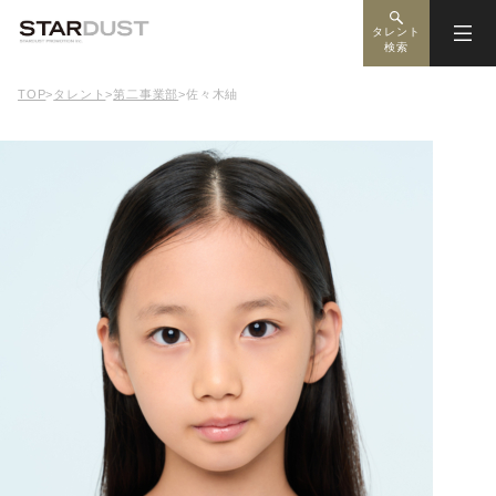
タレント
検索
TOP
>
タレント
>
第二事業部
>
佐々木紬