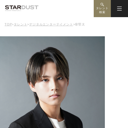
タレント
検索
TOP
>
タレント
>
デジタルエンターテイメント
>
柴堅太