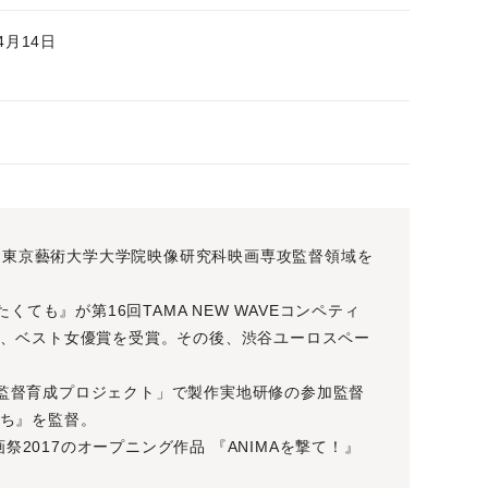
4月14日
身。東京藝術大学大学院映像研究科映画専攻監督領域を
くても』が第16回TAMA NEW WAVEコンペティ
、ベスト女優賞を受賞。その後、渋谷ユーロスペー
手映画監督育成プロジェクト」で製作実地研修の参加監督
ち』を監督。
画祭2017のオープニング作品 『ANIMAを撃て！』