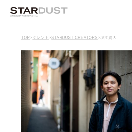
TOP
>
タレント
>
STARDUST CREATORS
>
堀江貴大