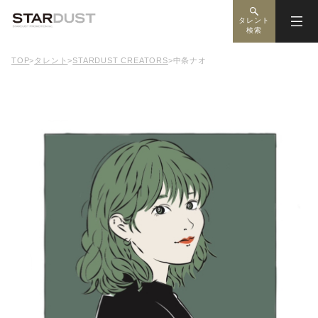
タレント
検索
TOP
>
タレント
>
STARDUST CREATORS
>
中条ナオ