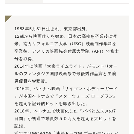
1983年5月31日生まれ、東京都出身。
12歳から映画作りを始め、日本の高校を卒業後に渡
米。南カリフォルニア大学（USC）映画制作学科を
卒業後、アメリカ映画協会付属大学院（AFI）で修士
号を取得。
2014年に映画『太秦ライムライト』がモントリオー
ルのファンタジア国際映画祭で最優秀作品賞と主演
男優賞をW受賞。
2016年、ベトナム映画『サイゴン・ボディーガード
』が本国ベトナムで『スターウォーズ ローグワン』
を超える記録的ヒットを叩き出した。
2018年、ベトナムで映画化した『パパとムスメの7
日間』が初週で動員数５０万人を超える大ヒットを
記録。
近年ではWOWOW「連続ドラマW ゴールデンカムイ