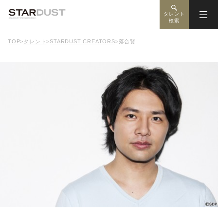
タレント
検索
TOP
>
タレント
>
STARDUST CREATORS
>
落合賢