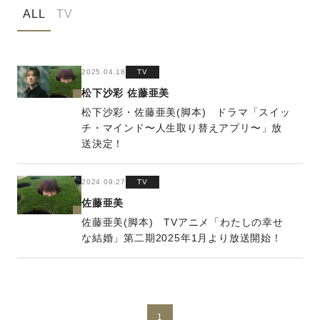
ALL
TV
2025.04.18
TV
松下沙彩
佐藤亜美
松下沙彩・佐藤亜美(脚本) ドラマ「スイッ
チ・マインド〜人生取り替えアプリ〜」放
送決定！
2024.09.27
TV
佐藤亜美
佐藤亜美(脚本) TVアニメ「わたしの幸せ
な結婚」第二期2025年1月より放送開始！
1