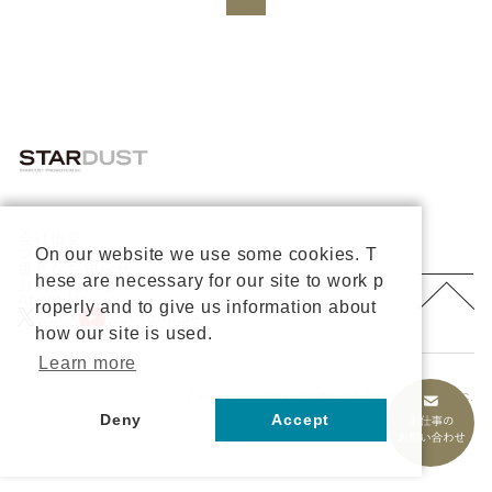
会社概要
On our website we use some cookies. T
プライバシーポリシー
重要なお知らせ
hese are necessary for our site to work p
お問い合わせ
About Us
roperly and to give us information about
公式X
公式Youtube
how our site is used.
Learn more
Copyright © 2026 STARDUST PROMOTION, INC.
All rights reserved.
Deny
Accept