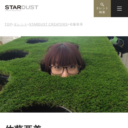
タレント
検索
TOP
>
タレント
>
STARDUST CREATORS
>
佐藤亜美