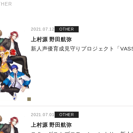
THER
2021.07.12
OTHER
上村源
野田航弥
新人声優育成見守りプロジェクト「VAS
2021.07.01
OTHER
上村源
野田航弥