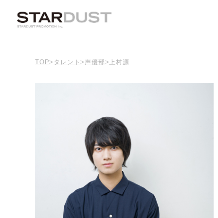
TOP
>
タレント
>
声優部
>
上村源