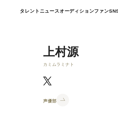
タレント
ニュース
オーディション
ファン
SN
上村源
カミムラミナト
声優部