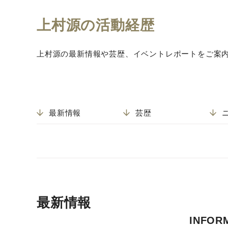
上村源の活動経歴
セリフ４
上村源の最新情報や芸歴、イベントレポートをご案
セリフ５
最新情報
芸歴
セリフ６
最新情報
ナレーション１
INFOR