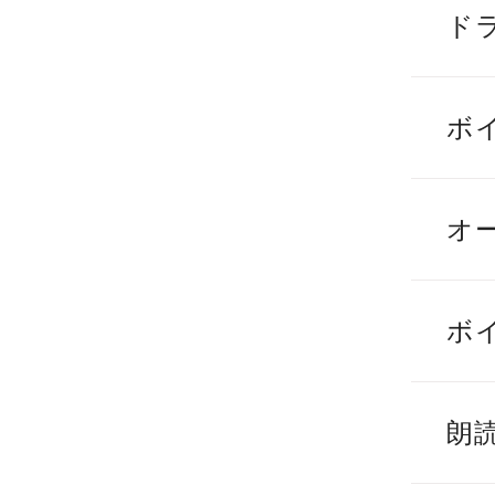
ド
ボ
オ
ボ
朗