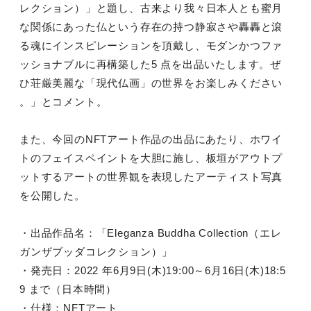
レクション）」
と題し、
古来より我々日本人とも蜜月
な関係にあった仏という存在の持つ静
寂さや轟轟と滾
る魂にインスピレーションを頂戴し、
モダンかつファ
ッショナブルに再構築した5 点を出品いたします。ぜ
ひ荘厳美麗な「現代仏画」
の世界をお楽しみください
。」とコメント。
また、今回のNFTアート作品の出品にあたり、
ホワイ
トのフェイスペイントを大胆に施し、
板垣がアウトプ
ットするアートの世界観を表現したアーティスト写
真
を公開した。
・出品作品名：「Eleganza Buddha Collection（エレ
ガンザブッダコレクション）」
・発売日：2022 年6月9日(木)19:00～6月16日(木)18:5
9 まで（日本時間）
・仕様：NFTアート