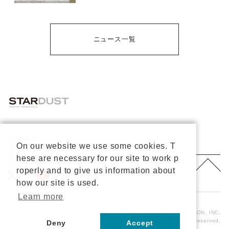
ニュース一覧
会社概要
プライバシーポリシー
On our website we use some cookies. T
重要なお知らせ
hese are necessary for our site to work p
お問い合わせ
About Us
roperly and to give us information about
公式X
公式Youtube
how our site is used.
Learn more
Copyright © 2026 STARDUST PROMOTION, INC.
All rights reserved.
Deny
Accept