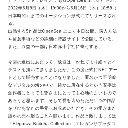
）
マーケットプレイスであるOpenSea 上で発行され、
2022年6月9日（木）19:
00から6月16日（木）18:59（
日本時間）
までのオークション形式にてリリースされ
る。
出品する5作品はOpenSea 上にて本日公開。
購入方法
や留意事項などの詳細は特設サイトで公開している。
また、収益の一部は日本赤十字社に寄付する。
今回の進出にあたって、板垣は「
かねてより細々とイ
ラストを描いて参りましたが、
この度正式にNFT アー
トとして販売することになりました。
匿名かつ不明瞭
なデジタルの海の中で、
確かに所在するという安寧は
創作者にとっても皆さまにとっても心
地のよいもので
あろうと思います。そして愛を込めたただ1 つの作品
をぜひあなたの手元へお収めいただき、
その愛がまた
誰かの元へ廻ることを願います。
作品と致しましては
「Eleganza Buddha Collection（エレガンザブッダコ