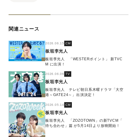
関連ニュース
2026.06.15
CM
板垣李光人
板垣李光人 「WESTERポイント」 新TVC
M に出演！
2026.06.06
TV
板垣李光人
板垣李光人 テレビ朝日系木曜ドラマ「大空
港～GATE24～」出演決定！
2026.05.14
CM
板垣李光人
板垣李光人 「ZOZOTOWN」の新TVCM「
待ち合わせ」篇 が5月14日より放映開始！