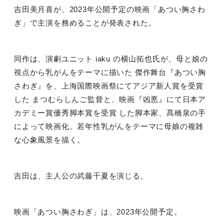
吉田美月喜が、
2023
年公開予定の映画「あつい胸さわ
ぎ」で主演を務めることが発表された。
同作は、演劇ユニット
iaku
の横⼭拓也⽒が、⺟と娘の
視点から乳がんをテーマに描いた 傑作舞台『あつい胸
さわぎ』を、上海国際映画祭にてアジア新⼈賞を受賞
した まつむらしんご監督と、映画『凶悪』にて⽇本ア
カデミー賞優秀脚本賞を受賞 した脚本家、髙橋泉の⼿
によって映画化。若年性乳がんをテーマに⺟娘の複雑
な⼼象⾵景を描く。
吉田は、主人公の武藤千夏を演じる。
映画「あつい胸さわぎ」は、
2023
年公開予定。