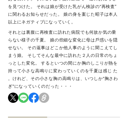
を⾒つけた。 それは娘が受けた乳がん検診の
“
再検査
”
に関わるお知らせだった。 娘の⾝を案じた昭⼦は本⼈
以上にネガティブになっていく。
それとは裏腹に再検査に訪れた病院でも何故か気の乗
らない様⼦の千夏。 娘の些細な変化に⺟は⼾惑いを隠
せない。 その返事はどこか他⼈事のように聞こえてし
まう娘。 そしてそんな最中に訪れた２⼈の⽇常のちょ
っとした変化。 するといつの間にか胸のしこりが熱を
持って⼩さな⾼鳴りに変わっていくのを千夏は感じ た
。けれど、その⼩さな胸の⾼鳴りは、いつしか
“
胸さわ
ぎ
“
になっていくのだった・・・