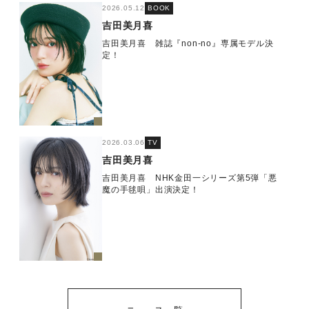
2026.05.12
BOOK
吉田美月喜
吉田美月喜 雑誌『non-no』専属モデル決
定！
2026.03.06
TV
吉田美月喜
吉田美月喜 NHK金田一シリーズ第5弾「悪
魔の手毬唄」出演決定！