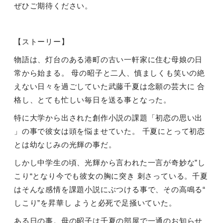
ぜひご期待ください。
【ストーリー】
物語は、灯台のある港町の古い⼀軒家に住む⺟娘の⽇
常から始まる。 ⺟の昭⼦と⼆⼈、慎ましくも笑いの絶
えない⽇々を過ごしていた武藤千夏は念願の芸⼤に 合
格し、とても忙しい毎⽇を送る事となった。
特に⼤学から出された創作⼩説の課題「初恋の思い出
」の事で彼⼥は頭を悩ませていた。 千夏にとって初恋
とは幼なじみの光輝の事だ。
しかし中学⽣の頃、光輝から⾔われた⼀⾔が奇妙な
”
し
こり
“
となり今でも彼⼥の胸に突き 刺さっている。千夏
はそんな感情を課題⼩説にぶつける事で、その⾼鳴る
“
しこり
”
を昇華し ようと必死で⾜掻いていた。
ある⽇の事。⺟の昭⼦は千夏の部屋で⼀通のお知らせ