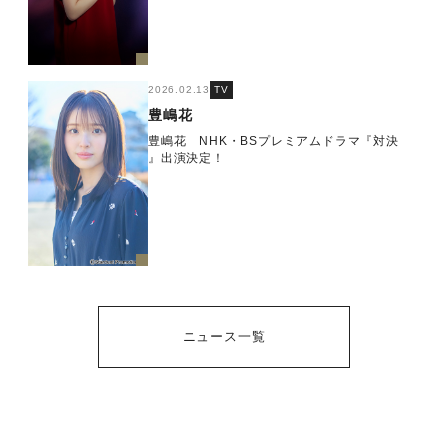
2026.02.13
TV
豊嶋花
豊嶋花 NHK・BSプレミアムドラマ『対決
』出演決定！
ニュース一覧