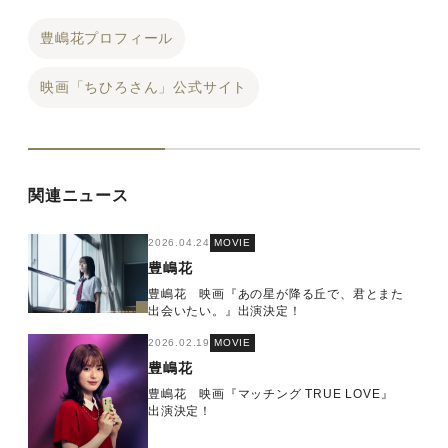
豊嶋花プロフィール
映画「ちひろさん」公式サイト
関連ニュース
2026.04.24
MOVIE
豊嶋花
豊嶋花 映画『あの星が降る丘で、君とまた
出会いたい。』出演決定！
2026.02.19
MOVIE
豊嶋花
豊嶋花 映画『マッチング TRUE LOVE』
出演決定！