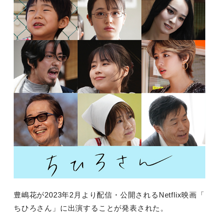
豊嶋花が2023年2月より配信・
公開されるNetflix映画「
ちひろさん」
に出演することが発表された。