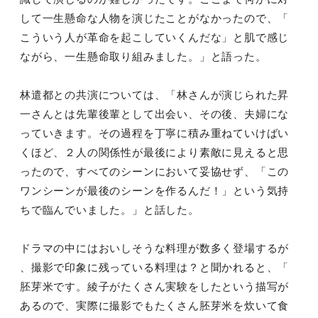
して一生懸命な人物を演じたことがなか
ったので、「
こういう人が革命を起こしていくんだな」
と肌で感じ
ながら、一生懸命取り組みました。」と語った。
林遣都との共演については、「林さんが演じられた昇
一さんとは先
輩後輩として出会い、その後、夫婦にな
っていきます。その過程を
丁寧に積み重ねていけばい
くほど、２人の関係性が最後により素敵
に見えると思
ったので、すべてのシーンにおいて妥協せず、「この
ワンシーンが最後のシーンを作るんだ！」という気持
ちで臨んでい
ました。」と話した。
ドラマの中にはおいしそうな料理が数多く登場するが
、撮影で印象
に残っている料理は？と聞かれると、「
胚芽米です。綾子がたくさ
ん実験をしたという描写が
あるので、実際に撮影でもたくさん胚芽
米を炊いて食