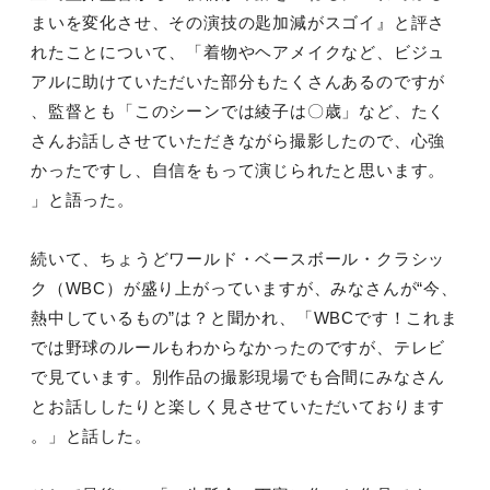
まいを変化さ
せ、その演技の匙加減がスゴイ』と評さ
れたことについて、「着物
やヘアメイクなど、ビジュ
アルに助けていただいた部分もたくさん
あるのですが
、監督とも「このシーンでは綾子は〇歳」など、たく
さんお話しさせていただきながら撮影したので、心強
かったですし
、自信をもって演じられたと思います。
」と語った。
続いて、ちょうどワールド・ベースボール・クラシッ
ク（WBC）
が盛り上がっていますが、みなさんが“今、
熱中しているもの”は
？と聞かれ、「WBCです！これま
では野球のルールもわからなか
ったのですが、テレビ
で見ています。別作品の撮影現場でも合間に
みなさん
とお話ししたりと楽しく見させていただいております
。」
と話した。