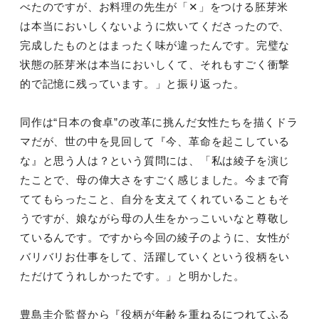
べたのですが、お料理の先生が「✕」をつける胚芽米
は本当においしくないように炊いてくださったので、
完成したものとはまったく味が違ったんです。完璧な
状態の胚芽米
は本当においしくて、それもすごく衝撃
的で記憶に残っています。
」と振り返った。
同作は“日本の食卓”の改革に挑んだ女性たちを描くドラ
マだが、
世の中を見回して『今、革命を起こしている
な』と思う人は？とい
う質問には、「私は綾子を演じ
たことで、母の偉大さをすごく感じ
ました。今まで育
ててもらったこと、自分を支えてくれていること
もそ
うですが、娘ながら母の人生をかっこいいなと尊敬し
ているん
です。ですから今回の綾子のように、
女性が
バリバリお仕事をして、活躍していくという役柄をい
ただけ
てうれしかったです。」と明かした。
豊島圭介監督から『役柄が年齢を重ねるにつれてふる