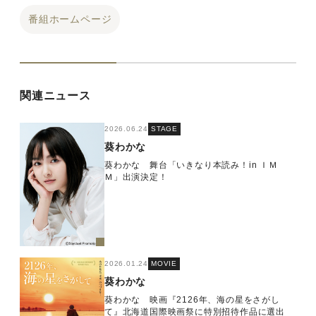
番組ホームページ
関連ニュース
2026.06.24
STAGE
葵わかな
葵わかな 舞台「いきなり本読み！in ＩＭ
Ｍ」出演決定！
2026.01.24
MOVIE
葵わかな
葵わかな 映画『2126年、海の星をさがし
て』北海道国際映画祭に特別招待作品に選出