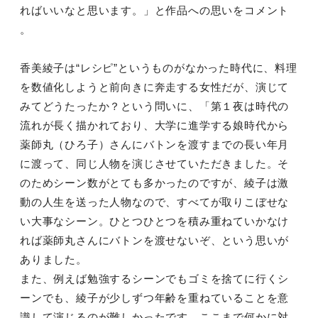
ればいい
なと思います。」と作品への思いをコメント
。
香美綾子は“レシピ”というものがなかった時代に、料理
を数値化
しようと前向きに奔走する女性だが、演じて
みてどうたったか？
という問いに、「第１夜は時代の
流れが長く描かれており、大学に
進学する娘時代から
薬師丸（ひろ子）さんにバトンを渡すまでの長
い年月
に渡って、同じ人物を演じさせていただきました。そ
のため
シーン数がとても多かったのですが、綾子は激
動の人生を送った人
物なので、すべてが取りこぼせな
い大事なシーン。ひとつひとつを
積み重ねていかなけ
れば薬師丸さんにバトンを渡せないぞ、
という思いが
ありました。
また、例えば勉強するシーンでもゴミを捨てに行くシ
ーンでも、綾
子が少しずつ年齢を重ねていることを意
識して演じるのが難しかっ
たです。ここまで何かに対