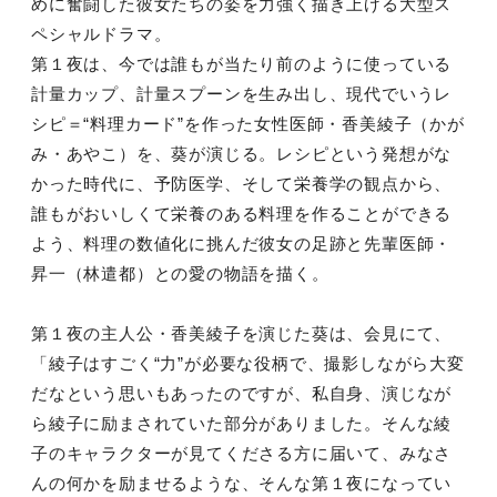
めに奮闘した
彼女たちの姿を力強く描き上げる大型ス
ペシャルドラマ。
第１夜は、今では誰もが当たり前のように使っている
計量カップ、
計量スプーンを生み出し、現代でいうレ
シピ＝“料理カード”を作
った女性医師・香美綾子（かが
み・あやこ）を、葵が演じる。レシ
ピという発想がな
かった時代に、予防医学、そして栄養学の観点か
ら、
誰もがおいしくて栄養のある料理を作ることができる
よう、料
理の数値化に挑んだ彼女の足跡と先輩医師・
昇一（林遣都）との愛
の物語を描く。
第１夜の主人公・香美綾子を演じた葵は、会見にて、
「綾子はすご
く“力”が必要な役柄で、撮影しながら大変
だなという思いもあっ
たのですが、私自身、演じなが
ら綾子に励まされていた部分があり
ました。そんな綾
子のキャラクターが見てくださる方に届いて、み
なさ
んの何かを励ませるような、そんな第１夜になってい