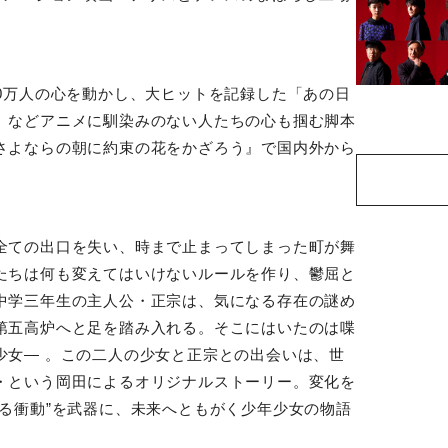
。
0
万人の心を動かし、大ヒットを記録した「あの日
」などアニメに馴染みのない人たちの心も掴む脚本
さよならの朝に約束の花をかざろう』で国内外から
全ての出口を失い、時まで止まってしまった町が舞
たちは何も変えてはいけないルールを作り、鬱屈と
中学三年生の主人公・正宗は、気になる存在の謎め
第五高炉へと足を踏み入れる。そこにはいたのは喋
少女― 。この二人の少女と正宗との出会いは、世
・という岡田によるオリジナルストーリー。変化を
る衝動”を武器に、未来へともがく少年少女の物語