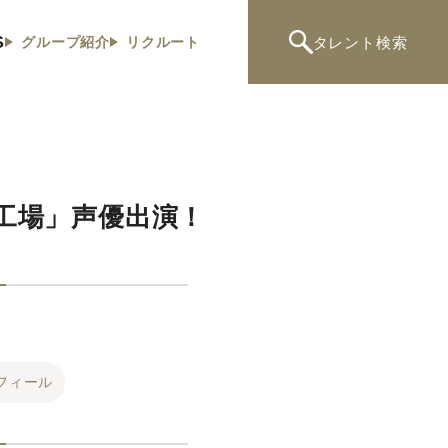
S
タレント
検索
グループ紹介
リクルート
工場」声優出演！
フィール