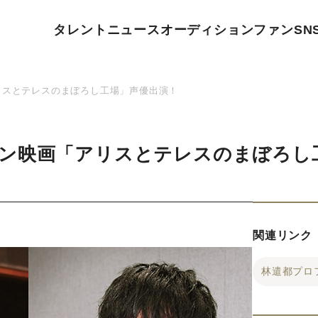
タレント
ニュース
オーディション
ファン
SN
リスとテレスのまぼろし工場」声優出演！
ン映画「アリスとテレスのまぼろし
関連リンク
林遣都プロ