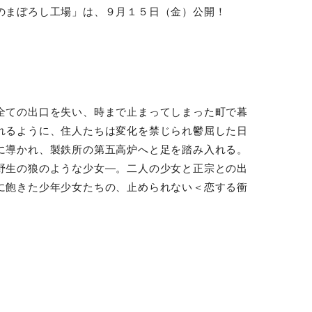
のまぼろし工場」は、９月１５日（金）公開！
全ての出口を失い、時まで止まってしまった町で暮
れるように、住人たちは変化を禁じられ鬱屈した日
に導かれ、製鉄所の第五高炉へと足を踏み入れる。
野生の狼のような少女―。二人の少女と正宗との出
に飽きた少年少女たちの、止められない＜恋する衝