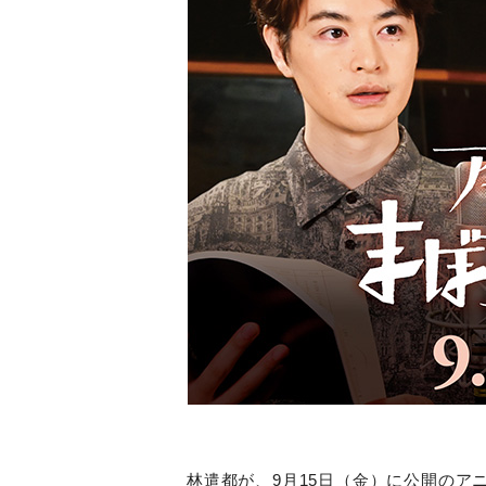
林遣都が、
9
月
15
日（金）に公開のア