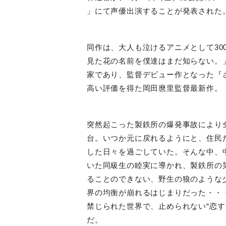
」にて声優出演することが発表された
同作は、大人も泣けるアニメとして
30
見た花の名前を僕達はまだ知らない。
家であり、監督デビュー作となった『
高い評価を得た岡田麿里監督最新作。
突然起こった製鉄所の爆発事故により
台。いつか元に戻れるようにと、住民
した日々を過ごしていた。そんな中、
いた同級生の睦実に導かれ、製鉄所の
ることのできない、野生の狼のような
界の均衡が崩れるはじまりだった・・
禁じられた世界で、止められない“恋す
だ。