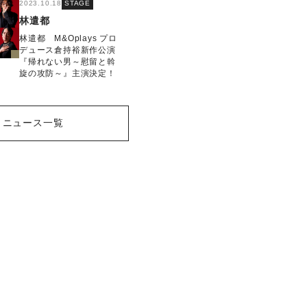
2023.10.18
STAGE
林遣都
林遣都 M&Oplays プロ
デュース倉持裕新作公演
『帰れない男～慰留と斡
旋の攻防～』主演決定！
ニュース一覧