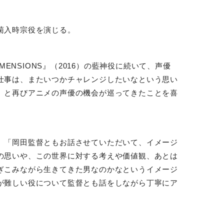
菊入時宗役を演じる。
IMENSIONS
』（
2016
）の藍神役に続いて、声優
仕事は、またいつかチャレンジしたいなという思い
」と再びアニメの声優の機会が巡ってきたことを喜
、「岡田監督ともお話させていただいて、イメージ
の思いや、この世界に対する考えや価値観、あとは
ぎこみながら生きてきた男なのかなというイメージ
が難しい役について監督とも話をしながら丁寧にア
。