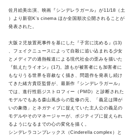
佐月絵美出演、映画『シンデレラガール』が11/18（土
）より
新宿Kʼs cinema ほか全国順次公開されることが
発表された。
大阪２児放置死事件を基にした『子宮に沈める』(13)
、フェイ
クニュースによって自殺に追い込まれる少女
とメディアの過熱報道
による現代社会の歪みを描いた
『飢えたライオン』(17)。
誰もが被害者にも加害者に
もなりうる世界を容赦なく描き、問題作
を発表し続け
てきた緒方貴臣監督が、最新作『シンデレラガール』
では、進行性筋ジストロフィー（PMD）と診断された
モデルでも
ある森山風歩らの監修の元、「義足は障が
いの象徴」とネガティブ
に捉えていた主人公の義足の
モデルやそのマネージャーが、
ポジティブに捉えられ
るようになるまでの心の変化を描く。
シンデレラコンプレックス（Cinderella
complex）と