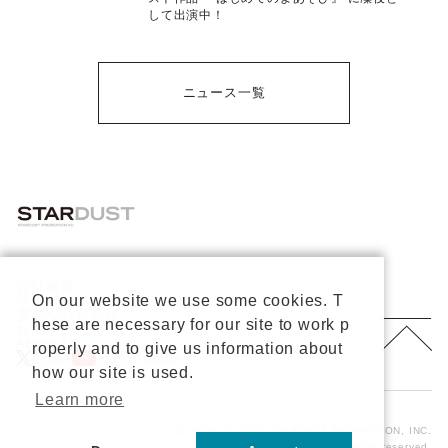
して出演中！
ニュース一覧
会社概要
On our website we use some cookies. T
プライバシーポリシー
重要なお知らせ
hese are necessary for our site to work p
お問い合わせ
About Us
roperly and to give us information about
公式X
公式Youtube
how our site is used.
Learn more
Copyright © 2026 STARDUST PROMOTION, INC.
All rights reserved.