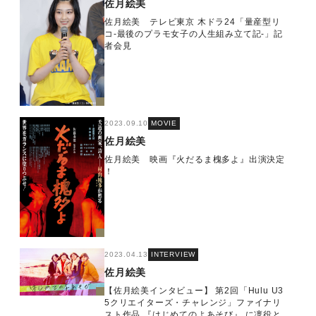
佐月絵美
佐月絵美 テレビ東京 木ドラ24「量産型リ
コ-最後のプラモ女子の人生組み立て記-」記
者会見
2023.09.10
MOVIE
佐月絵美
佐月絵美 映画『火だるま槐多よ』出演決定
！
2023.04.13
INTERVIEW
佐月絵美
【佐月絵美インタビュー】 第2回「Hulu U3
5クリエイターズ・チャレンジ」ファイナリ
スト作品 『はじめてのよあそび』 に凜役と