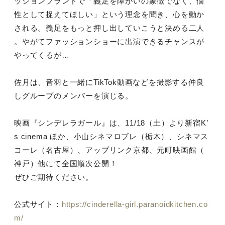
ッションブラ
ンドで「義足を障がいの象徴でなく、個
性として捉えてほしい」と
いう理念を聞き、心を動か
される。義足をもっと押し出していこう
と決める二人
。やがてファッションショーに出演できるチャンスが
やってくるが…
佐月は、音羽と一緒にTikTok動画などを撮影する仲良
しグル
ープのメンバーを演じる。
映画『シンデレラガール』は、11/18（土）より新宿K’
s cinema
ほか、小山シネマロブレ（栃木）、シネマス
コーレ（名古屋）、ア
ップリンク京都、元町映画館（
神戸）他にて全国順次公開！
ぜひご期待ください。
公式サイト：
https://cinderella-girl.paranoidkitchen.co
m/