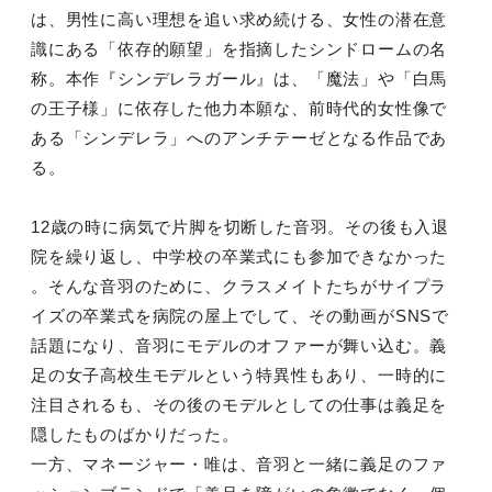
は、男性に高い理想を追い求め続ける、女性の
潜在意
識にある「依存的願望」を指摘したシンドロームの名
称。
本作『シンデレラガール』は、「魔法」や「白馬
の王子様」
に依存した他力本願な、前時代的女性像で
ある「シンデレラ」への
アンチテーゼとなる作品であ
る。
12歳の時に病気で片脚を切断した音羽。その後も入退
院を繰り返
し、中学校の卒業式にも参加できなかった
。そんな音羽のために、
クラスメイトたちがサイプラ
イズの卒業式を病院の屋上でして、そ
の動画がSNSで
話題になり、音羽にモデルのオファーが舞い込む
。義
足の女子高校生モデルという特異性もあり、一時的に
注目され
るも、その後のモデルとしての仕事は義足を
隠したものばかりだっ
た。
一方、マネージャー・唯は、音羽と一緒に義足のファ