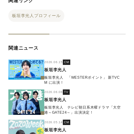
関連リンク
板垣李光人プロフィール
関連ニュース
2026.06.15
CM
板垣李光人
板垣李光人 「WESTERポイント」 新TVC
M に出演！
2026.06.06
TV
板垣李光人
板垣李光人 テレビ朝日系木曜ドラマ「大空
港～GATE24～」出演決定！
2026.05.14
CM
板垣李光人