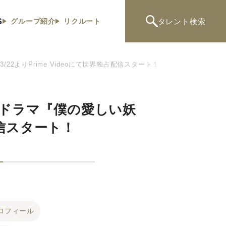
S
タレント
検索
グループ紹介
リクルート
/22よりPrime Videoにて世界独占配信スタート！
al ドラマ『僕の愛しい妖
配信スタート！
ロフィール