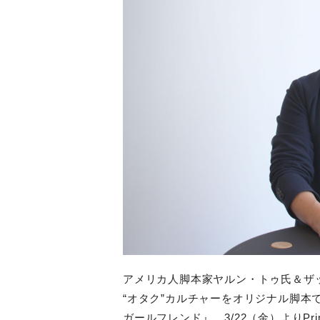
アメリカ人脚本家ヤルン・トゥ氏＆ザッ
“オタク”カルチャーをオリジナル脚本
ガールフレンド』。3/22（金）よりPri