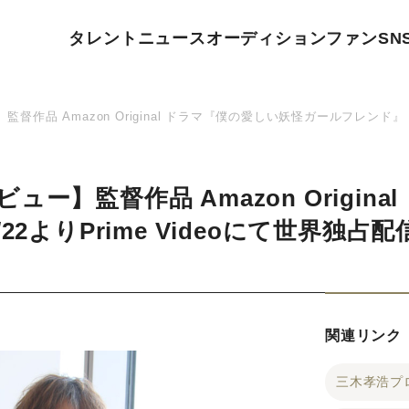
タレント
ニュース
オーディション
ファン
SN
作品 Amazon Original ドラマ『僕の愛しい妖怪ガールフレンド』 3
ー】監督作品 Amazon Origin
22よりPrime Videoにて世界独占
関連リンク
三木孝浩プ