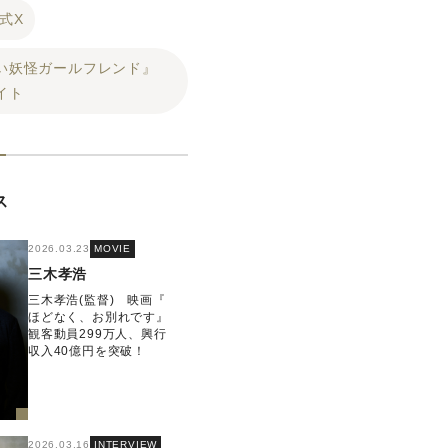
式X
い妖怪ガールフレンド』
イト
ス
2026.03.23
MOVIE
三木孝浩
三木孝浩(監督) 映画『
ほどなく、お別れです』
観客動員299万人、興行
収入40億円を突破！
2026.03.16
INTERVIEW