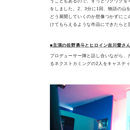
うこともあるので、ずっとワクワクを
をしました。
2
、
3
分に
1
回、物語の山
どう展開していくのか想像つかずにこ
けてもらえるような作品にできたらと
■主演の佐野勇斗とヒロイン吉川愛さ
プロデューサー陣と話し合いながら、
るネクストカミングの
2
人をキャステ