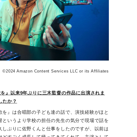
©︎2024 Amazon Content Services LLC or its Affiliates
歌を』以来9年ぶりに三木監督の作品に出演されま
したか？
歌を』は合唱部の子ども達の話で、演技経験がほと
督というより学校の担任の先生の気分で現場で話を
久しぶりに佐野くんと仕事をしたのですが、以前は
けどすごく成長して帰ってきてくれて。主演として