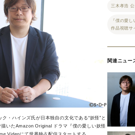
三木孝浩 公
『僕の愛し
作品視聴サ
関連ニュー
ク・ハインズ氏が日本独自の文化である“妖怪”と
で描いた
Amazon Original
ドラマ『僕の愛しい妖怪
me Videoにて世界独占配信スタートする。