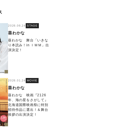
ス
2026.06.24
STAGE
葵わかな
葵わかな 舞台「いきな
り本読み！in ＩＭＭ」出
演決定！
2026.01.24
MOVIE
葵わかな
葵わかな 映画『2126
年、海の星をさがして』
北海道国際映画祭に特別
招待作品に選出！＆舞台
挨拶の出演決定！