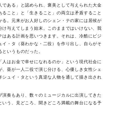
人である」と認められ、褒美として与えられた大金
あること」と「生きること」の両立は矛盾すること
かる。元来がお人好しのシェン・テの家には居候が
分け与えてしまう始末。このままではいけない、我
テはある計画を思いつきます。それは、冷酷にビジ
ュイ・タ（葵わかな・二役）を作り出し、自らがそ
るというものだった。
「人はお金で幸せになれるのか」という現代社会に
が、葵が一人二役で演じ分ける、心優しき女性シェ
年シュイ・タという真逆な人物を通して描き出され
ブ演奏もあり、数々のミュージカルに出演してきた
という、見どころ、聞きどころ満載の舞台になる予