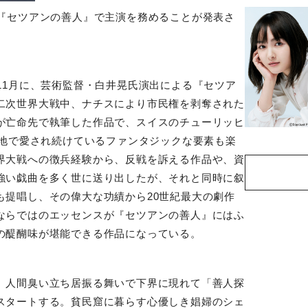
『セツアンの善人』で主演を務めることが発表さ
11
月に、芸術監督・白井晃氏演出による『セツア
二次世界大戦中、ナチスにより市民権を剥奪された
が亡命先で執筆した作品で、スイスのチューリッヒ
地で愛され続けているファンタジックな要素も楽
界大戦への徴兵経験から、反戦を訴える作品や、資
強い戯曲を多く世に送り出したが、それと同時に叙
も提唱し、その偉大な功績から
20
世紀最大の劇作
ならではのエッセンスが『セツアンの善人』にはふ
の醍醐味が堪能できる作品になっている。
、人間臭い立ち居振る舞いで下界に現れて「善人探
スタートする。貧民窟に暮らす心優しき娼婦のシェ