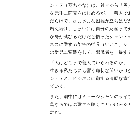
ン・テ（葵わかな）は、神々から「善
を元手に商売をはじめるが、「善人で
だらけで、さまざまな困難が立ちはだ
増え続け、しまいには自分の財産まで
が身が滅びるだけだと悟ったシェン・
ネスに徹する架空の従兄（いとこ）シ
の従兄に変装をして、邪魔者を一掃す
「人はどこまで善人でいられるのか」
生きる私たちにも響く痛切な問いかけ
ン・テと、ビジネスに徹する冷酷な青
ていく。
また、劇中にはミュージシャンのライ
葵ならではの歌声も聴くことが出来る
定だ。