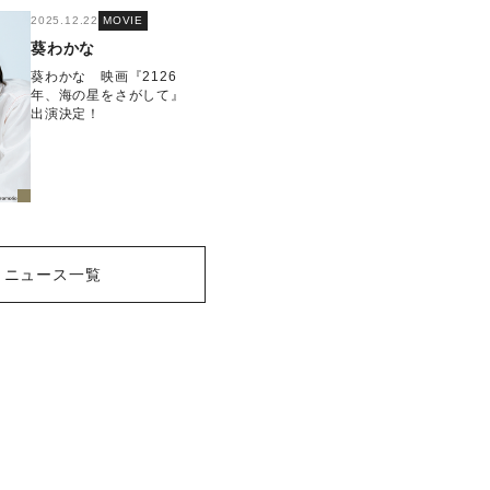
2025.12.22
MOVIE
葵わかな
葵わかな 映画『2126
年、海の星をさがして』
出演決定！
ニュース一覧