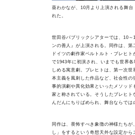
葵わかなが、
10
月より上演される舞台
れた。
世田谷パブリックシアターでは、
10
～
ンの善人』が上演される。同作は、第
ドイツの劇作家ベルトルト・ブレヒト
で
1943
年に初演され、いまでも世界各
しめる寓意劇。ブレヒトは、第一次世
本主義を風刺した作品など、社会性の
事的演劇や異化効果といったメソッド
家と称されている。そうしたブレヒト
んだんにちりばめられ、舞台ならでは
同作は、畏怖すべき象徴の神様たちが
し」をするという奇想天外な設定から