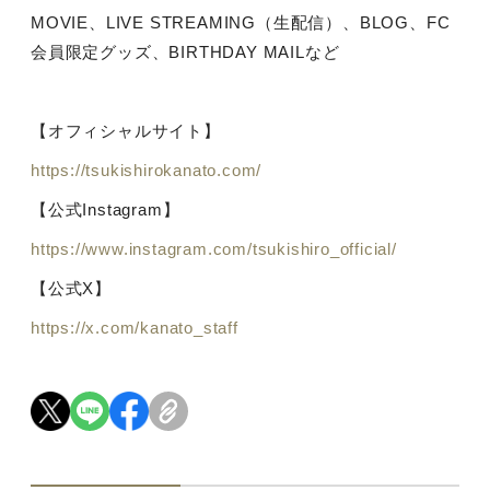
MOVIE
、
LIVE STREAMING
（生配信）、
BLOG
、
FC
会員限定グッズ、
BIRTHDAY MAIL
など
【オフィシャルサイト】
https://tsukishirokanato.com/
【公式
Instagram
】
https://www.instagram.com/tsukishiro_official/
【公式
X
】
https://x.com/kanato_staff