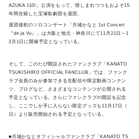
AZUKA 110!
」公演をもって、惜しまれつつもおよそ
15
年間在籍した宝塚歌劇団を退団。
退団後初のソロコンサート「月城かなと
1st Concert
『
de ja Vu
』」は大阪と地元・神奈川にて
11
月
21
日～
1
2
月
1
日に開催予定となっている。
そして、このたび開設されたファンクラブ「
KANATO
TSUKISHIRO OFFICIAL FANCLUB
」では、ファンク
ラブ会員のみが参加できる生配信や限定動画コンテン
ツ、ブログなど、さまざまなコンテンツが公開される
予定となっている。さらにファンクラブの開設を記念
し、ここでしか手に入らない限定グッズも
11
月
17
日（
日）より販売開始される予定となっている。
■月城かなとオフィシャルファンクラブ「
KANATO TS