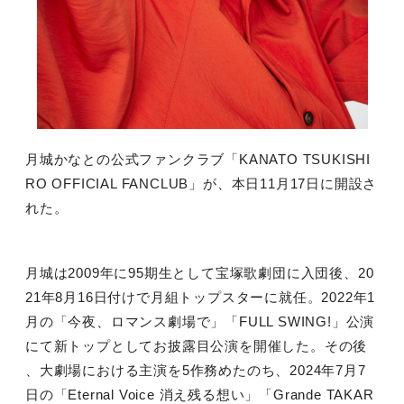
月城かなとの公式ファンクラブ「
KANATO TSUKISHI
RO OFFICIAL FANCLUB
」が、本日
11
月
17
日に開設さ
れた。
月城は
2009
年に
95
期生として宝塚歌劇団に入団後、
20
21
年
8
月
16
日付けで月組トップスターに就任。
2022
年
1
月の「今夜、ロマンス劇場で」「
FULL SWING!
」公演
にて新トップとしてお披露目公演を開催した。その後
、大劇場における主演を
5
作務めたのち、
2024
年
7
月
7
日の「
Eternal Voice
消え残る想い」「
Grande TAKAR