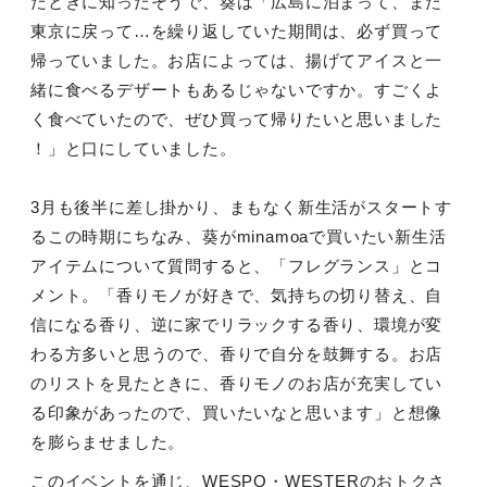
たときに知ったそうで、葵は「広島に泊まって、また
東京に戻って…を繰り返していた期間は、必ず買って
帰っていました。お店によっては、揚げてアイスと一
緒に食べるデザートもあるじゃないですか。すごくよ
く食べていたので、ぜひ買って帰りたいと思いました
！」と口にしていました。
3月も後半に差し掛かり、まもなく新生活がスタートす
るこの時期にちなみ、葵がminamoaで買いたい新生活
アイテムについて質問すると、「フレグランス」とコ
メント。「香りモノが好きで、気持ちの切り替え、自
信になる香り、逆に家でリラックする香り、環境が変
わる方多いと思うので、香りで自分を鼓舞する。お店
のリストを見たときに、香りモノのお店が充実してい
る印象があったので、買いたいなと思います」と想像
を膨らませました。
このイベントを通じ、WESPO・WESTERのおトクさ