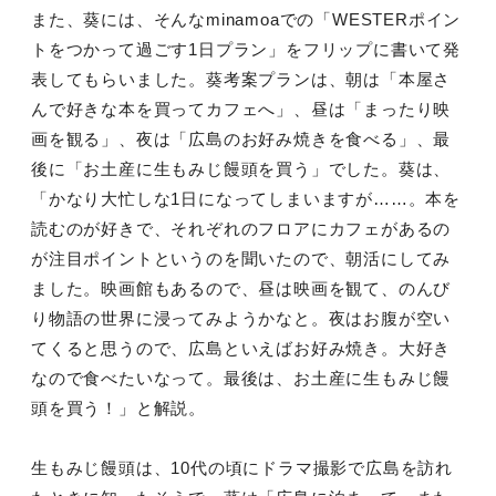
また、葵には、そんなminamoaでの「WESTERポイン
トをつかって過ごす1日プラン」をフリップに書いて発
表してもらいました。葵考案プランは、朝は「本屋さ
んで好きな本を買ってカフェへ」、昼は「まったり映
画を観る」、夜は「広島のお好み焼きを食べる」、最
後に「お土産に生もみじ饅頭を買う」でした。葵は、
「かなり大忙しな1日になってしまいますが……。本を
読むのが好きで、それぞれのフロアにカフェがあるの
が注目ポイントというのを聞いたので、朝活にしてみ
ました。映画館もあるので、昼は映画を観て、のんび
り物語の世界に浸ってみようかなと。夜はお腹が空い
てくると思うので、広島といえばお好み焼き。大好き
なので食べたいなって。最後は、お土産に生もみじ饅
頭を買う！」と解説。
生もみじ饅頭は、10代の頃にドラマ撮影で広島を訪れ