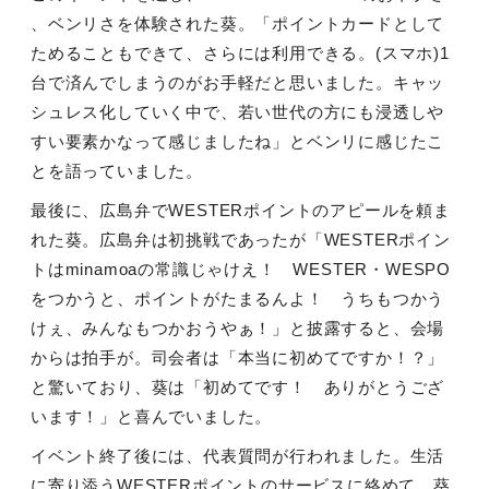
、ベンリさを体験された葵。「ポイントカードとして
ためることもできて、さらには利用できる。(スマホ)1
台で済んでしまうのがお手軽だと思いました。キャッ
シュレス化していく中で、若い世代の方にも浸透しや
すい要素かなって感じましたね」とベンリに感じたこ
とを語っていました。
最後に、広島弁でWESTERポイントのアピールを頼ま
れた葵。広島弁は初挑戦であったが「WESTERポイン
トはminamoaの常識じゃけえ！ WESTER・WESPO
をつかうと、ポイントがたまるんよ！ うちもつかう
けぇ、みんなもつかおうやぁ！」と披露すると、会場
からは拍手が。司会者は「本当に初めてですか！？」
と驚いており、葵は「初めてです！ ありがとうござ
います！」と喜んでいました。
イベント終了後には、代表質問が行われました。生活
に寄り添うWESTERポイントのサービスに絡めて、葵