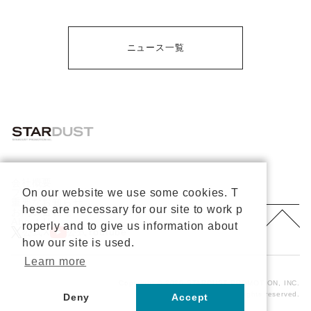
ニュース一覧
会社概要
プライバシーポリシー
On our website we use some cookies. T
重要なお知らせ
hese are necessary for our site to work p
お問い合わせ
About Us
roperly and to give us information about
公式X
公式Youtube
how our site is used.
Learn more
Copyright © 2026 STARDUST PROMOTION, INC.
All rights reserved.
Deny
Accept