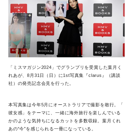
「ミスマガジン
2024
」でグランプリを受賞した葉月く
れあが、
8
月
31
日（日）に
1st
写真集『
clarus
』（講談
社）の発売記念会見を行った。
本写真集は今年
5
月にオーストラリアで撮影を敢行。「
彼女感」をテーマに、一緒に海外旅行を楽しんでいる
かのような気持ちになるカットを多数収録。葉月くれ
あの“今”を感じられる一冊になっている。