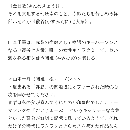
《金目教
(
きんめきょう
)
》。
それを支配する幻妖斎のもと、赤影たちを苦しめる幹
部
…
それが《霞谷
(
かすみだに
)
七人衆》。
山本千尋は、赤影の宿敵として物語のキーパーソンと
なる《霞谷七人衆》唯一の女性キャラクターで、長い
髪を操る術を使う闇姫
(
やみひめ
)
を演じる。
＜山本千尋（闇姫 役）コメント＞
・歴史ある『赤影』の闇姫役にオファーされた際の心
境を聞かせてください。
まずは私の父が喜んでくれたのが印象的でした。テー
マソングや「だいじょーぶ
!
」というキャッチーな言葉
といった部分が鮮明に記憶に残っているようで、それ
だけその時代にワクワクときらめきを与えた作品なん