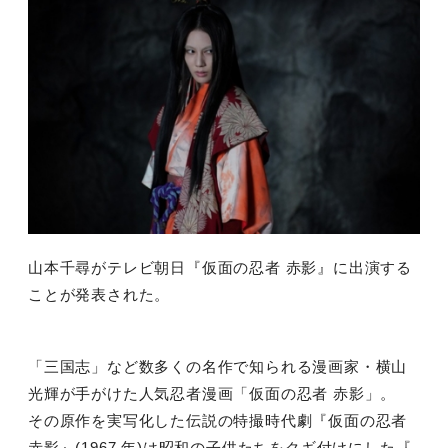
山本千尋がテレビ朝日『仮面の忍者 赤影』に出演する
ことが発表された。
「三国志」など数多くの名作で知られる漫画家・横山
光輝が手がけた人気忍者漫画「仮面の忍者 赤影」。
その原作を実写化した伝説の特撮時代劇『仮面の忍者
赤影』
(1967
年
)
は昭和の子供たちをクギ付けにした『