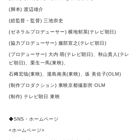
(脚本
)
渡辺雄介
(総監督・監督
)
三池崇史
(ゼネラルプロデューサー
)
横地郁英
(
テレビ朝日
)
(協力プロデューサー
)
服部宣之
(
テレビ朝日
)
(プロデューサー
)
大内 萌
(
テレビ朝日
)
、秋山貴人
(
テレ
ビ朝日
)
、栗生一馬
(
東映
)
、
石﨑宏哉
(
東映
)
、瀧島南美
(
東映
)
、坂 美佐子
(OLM)
(制作プロダクション
)
東映京都撮影所
OLM
(制作
)
テレビ朝日 東映
◆
SNS
・ホームページ
<ホームページ
>