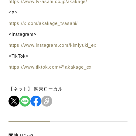
https://www.tv-asahi.co.jp/akakage/
<X>
https://x.com/akakage_tvasahi/
<Instagram>
https://www.instagram.com/kimiyuki_ex
<TikTok>
https://www.tiktok.com/@akakage_ex
【ネット】 関東ローカル
関連リンク