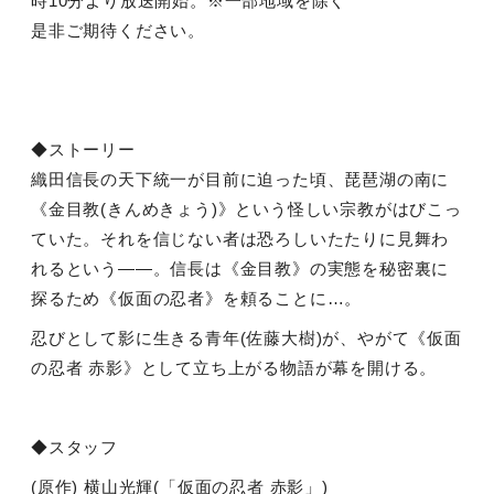
時
10
分より放送開始。※一部地域を除く
是非ご期待ください。
◆ストーリー
織田信長の天下統一が目前に迫った頃、琵琶湖の南に
《金目教
(
きんめきょう
)
》という怪しい宗教がはびこっ
ていた。それを信じない者は恐ろしいたたりに見舞わ
れるという――。信長は《金目教》の実態を秘密裏に
探るため《仮面の忍者》を頼ることに
…
。
忍びとして影に生きる青年
(
佐藤大樹
)
が、やがて《仮面
の忍者 赤影》として立ち上がる物語が幕を開ける。
◆スタッフ
(原作
)
横山光輝
(
「仮面の忍者 赤影」
)