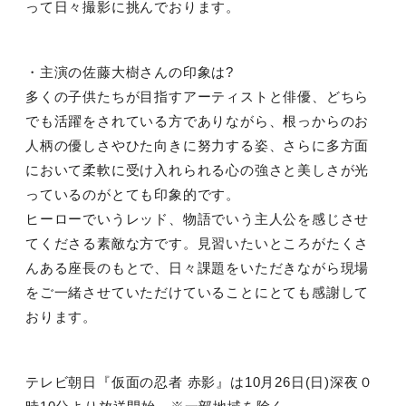
って日々撮影に挑んでおります。
・主演の佐藤大樹さんの印象は
?
多くの子供たちが目指すアーティストと俳優、どちら
でも活躍をされている方でありながら、根っからのお
人柄の優しさやひた向きに努力する姿、さらに多方面
において柔軟に受け入れられる心の強さと美しさが光
っているのがとても印象的です。
ヒーローでいうレッド、物語でいう主人公を感じさせ
てくださる素敵な方です。見習いたいところがたくさ
んある座長のもとで、日々課題をいただきながら現場
をご一緒させていただけていることにとても感謝して
おります。
テレビ朝日『仮面の忍者 赤影』は
10
月
26
日
(
日
)
深夜０