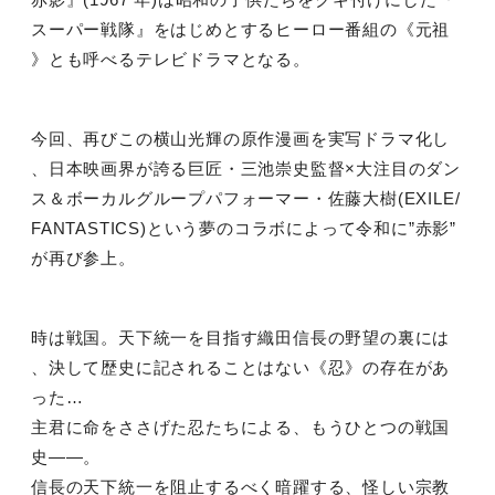
スーパー戦隊』をはじめとするヒーロー番組の《元祖
》とも呼べるテレビドラマとなる。
今回、再びこの横山光輝の原作漫画を実写ドラマ化し
、日本映画界が誇る巨匠・三池崇史監督×大注目のダン
ス＆ボーカルグループパフォーマー・佐藤大樹
(EXILE/
FANTASTICS)
という夢のコラボによって令和に”赤影”
が再び参上。
時は戦国。天下統一を目指す織田信長の野望の裏には
、決して歴史に記されることはない《忍》の存在があ
った
…
主君に命をささげた忍たちによる、もうひとつの戦国
史
――
。
信長の天下統一を阻止するべく暗躍する、怪しい宗教