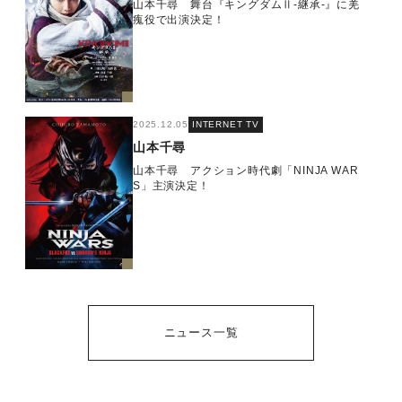
山本千尋 舞台『キングダムⅡ-継承-』に羌
瘣役で出演決定！
2025.12.05
INTERNET TV
山本千尋
山本千尋 アクション時代劇「NINJA WAR
S」主演決定！
ニュース一覧