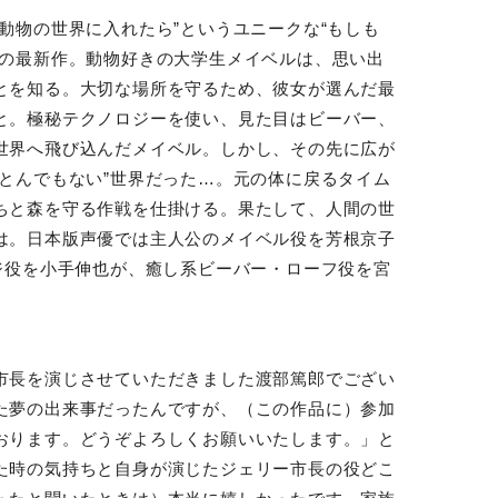
動物の世界に入れたら”というユニークな“もしも
ーの最新作。動物好きの大学生メイベルは、思い出
とを知る。大切な場所を守るため、彼女が選んだ最
と。極秘テクノロジーを使い、見た目はビーバー、
世界へ飛び込んだメイベル。しかし、その先に広が
とんでもない”世界だった
…
。元の体に戻るタイム
ちと森を守る作戦を仕掛ける。果たして、人間の世
は。日本版声優では主人公のメイベル役を芳根京子
ジ役を小手伸也が、癒し系ビーバー・ローフ役を宮
市長を演じさせていただきました渡部篤郎でござい
た夢の出来事だったんですが、（この作品に）参加
おります。どうぞよろしくお願いいたします。」と
た時の気持ちと自身が演じたジェリー市長の役どこ