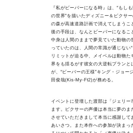
『私がビーバーになる時』は、“もしも
の世界”を描いたディズニー＆ピクサ
の森が高速道路計画で消えてしまうこ
後の手段は、なんとビーバーになるこ
中身は人間のままで夢見ていた動物の
っていたのは、人間の常識が通じない“
リミットが迫る中、メイベルは動物た
界をも揺るがす彼女の大逆転プランと
が、“ビーバーの王様”キング・ジョー
田俊哉
(Kis-My-Ft2)
が務める。
イベントに登壇した渡部は「ジェリー
ます。ピクサーの声優は本当に夢のま
させていただきまして本当に感謝して
あいさつ。また本作への参加が決まっ