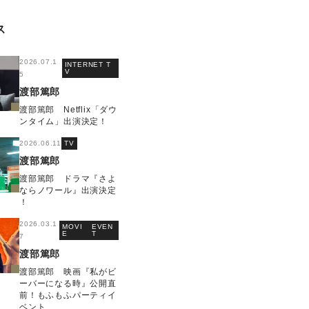
ス
2026.07.1
INTERNET T
V
5
渡部篤郎
渡部篤郎 Netflix「ダウ
ンタイム」出演決定！
2026.06.11
TV
渡部篤郎
渡部篤郎 ドラマ『さよ
ならノワール』出演決定
！
2026.03.1
MOVI
EVEN
E
T
7
渡部篤郎
渡部篤郎 映画『私がビ
ーバーになる時』公開直
前！もふもふパーティイ
ベント