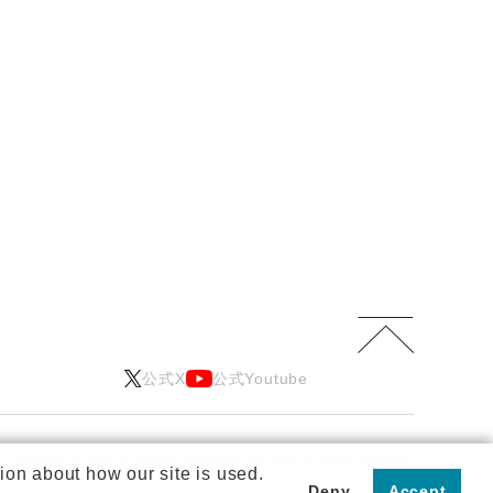
公式X
公式Youtube
Copyright © 2026 STARDUST PROMOTION, INC.
All rights reserved.
ion about how our site is used.
Deny
Accept