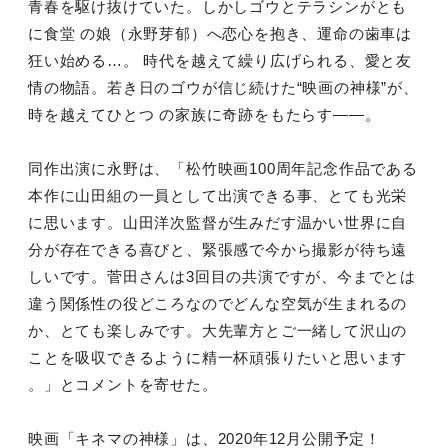
青春を駆け抜けていた。しかしゴウとテラシンがとも
に食堂 の娘（永野芽郁）へ恋心を抱き、運命の歯車は
狂い始める…。 時代を越えて繰り広げられる、愛と友
情の物語。若き日のゴウが信じ続けた“映画の神様”が、
時を越えてひとつ の家族に奇跡をもたらす――。
同作出演に永野は、「松竹映画100周年記念作品である
本作に山田組の一員として出演できる事、とても光栄
に思います。山田洋次監督が生みだす温かい世界に自
分が存在できる喜びと、緊張感で今から撮影が待ち遠
しいです。菅田さんは3回目の共演ですが、今までとは
違う関係性の役どころなのでどんな空気が生まれるの
か、とても楽しみです。大先輩方とご一緒して沢山の
ことを吸収できるように精一杯頑張りたいと思います
。」とコメントを寄せた。
映画「キネマの神様」は、2020年12月公開予定！