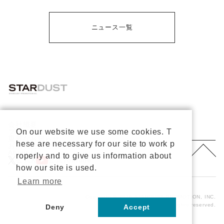
ニュース一覧
会社概要
プライバシーポリシー
On our website we use some cookies. T
重要なお知らせ
hese are necessary for our site to work p
お問い合わせ
About Us
roperly and to give us information about
公式X
公式Youtube
how our site is used.
Learn more
Copyright © 2026 STARDUST PROMOTION, INC.
All rights reserved.
Deny
Accept