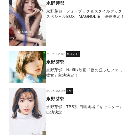
永野芽郁
永野芽郁 フォトブック＆スタイルブック
スペシャルBOX「MAGNOLIE」発売決定！
2025.12.03
MOVIE
永野芽郁
永野芽郁 Netflix映画『僕の狂ったフェミ
彼女』主演決定！
2025.02.25
TV
永野芽郁
永野芽郁 TBS系 日曜劇場『キャスター』
出演決定！