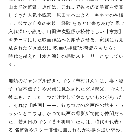
山田洋次監督。原作は、これまで数々の文学賞を受賞
してきた人気小説家・原田マハによる「キネマの神様
」。彼女が自身の家族、経験 をもとに書きあげた思い
入れ深い小説を、山田洋次監督が松竹らしい【家族】
をテーマにした映画作品へと昇華させる。家族にも見
放されたダメ親父に“映画の神様”が奇跡をもたらす――
時代を越えた【愛と涙】の感動ストーリーとなってい
る。
無類のギャンブル好きなゴウ（志村けん）は、妻・淑
子（宮本信子）や家族に見放されたダメ親父。 そんな
彼にも、たった一つだけ愛してやまないものがあった
。それは【映画】――。行きつけの名画座の館主・ テ
ラシンとゴウは、かつて映画の撮影所で働く仲間だっ
た。若き日のゴウ（菅田将暉）たちは、時代を代表す
る 名監督やスター俳優に囲まれながら夢を追い求め、