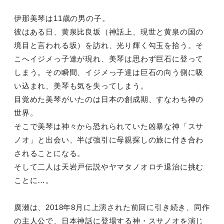
伊那美琴は11歳の男の子。
彼はある日、黄泉比良坂（神話上、現世と黄泉の国の
境目と言われる坂）を訪れ、光り輝く勾玉を拾う。そ
こへイジメっ子達が現れ、美琴は思わず巨石に登って
しまう。その瞬間、イジメっ子達は巨石の向う側に吸
い込まれ、美琴も気を失ってしまう。
目覚めた美琴がいたのは日本の創成期、すなわち神の
世界。
そこで美琴は神々から恐れられていた凶暴な神「スサ
ノオ」と出会い、半ば強引に母親探しの旅に付き合わ
されることになる。
そして二人は天岩戸伝説やヤマタノオロチ退治に挑む
ことに…。
廣瀬は、2018年8月に上演された前回に引き続き、同作
の主人公で、日本神話に登場する神・スサノオを演じ