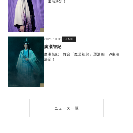
出演決定！
2025.10.31
STAGE
廣瀬智紀
廣瀬智紀 舞台『魔道祖師』遡洄編 W主演
決定！
ニュース一覧