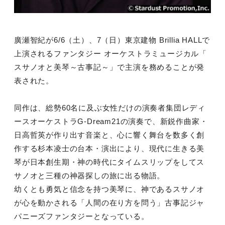
廣瀬智紀が6/6（土）、7（日）東京建物 Brillia HALLで
上演されるファンタジー オーケストラミュージカル「
スサノオと美琴～古事記～」で主演を務めることが発
表された。
同作は、総勢60名に及ぶ女性だけの演奏者集団レディ
ースオーケストラG-Dream21の演奏で、新鋭作曲家・
日高哲英が作り出す音楽と、心に響く舞台を数多く創
作する杉本凌士の台本・演出により、現代に生きる美
琴が日本創生期・神の時代にタイムスリップをしてス
サノオと三種の神器探しの旅に出る物語。
幼くとも勇気と信念を持つ美琴に、神であるスサノオ
が心を動かされる「人間の在り方を問う」古事記ジャ
パニーズファンタジーとなっている。