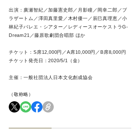
出演：廣瀬智紀／加藤憲史郎／月影瞳／岡幸二郎／ブ
ラザートム／澤田真里愛／木村優一／辰巳真理恵／小
林紀子バレエ・シアター／レディースオーケストラG-
Dream21／藤原歌劇団合唱部 ほか
チケット：S席12,000円／A席10,000円／B席8,000円
チケット発売日：2020/5/1（金）
主催：一般社団法人日本文化創成協会
（敬称略）