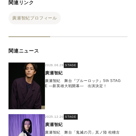
関連リンク
廣瀬智紀プロフィール
関連ニュース
2026.06.28
STAGE
廣瀬智紀
廣瀬智紀 舞台『ブルーロック』5th STAG
E ―新英雄⼤戦開幕― 出演決定！
2025.12.20
STAGE
廣瀬智紀
廣瀬智紀 舞台「鬼滅の刃」其ノ陸 柱稽古