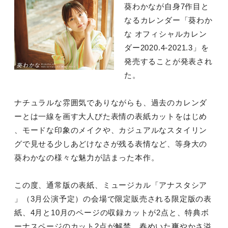
葵わかなが自身7作目と
なるカレンダー「葵わか
な オフィシャルカレン
ダー2020.4-2021.3」を
発売することが発表され
た。
ナチュラルな雰囲気でありながらも、過去のカレンダ
ーとは一線を画す大人びた表情の表紙カットをはじめ
、モードな印象のメイクや、カジュアルなスタイリン
グで見せる少しあどけなさが残る表情など、等身大の
葵わかなの様々な魅力が詰まった本作。
この度、通常版の表紙、ミュージカル「アナスタシア
」（3月公演予定）の会場で限定販売される限定版の表
紙、4月と10月のページの収録カットが2点と、特典ボ
ーナスページのカット2点が解禁。春めいた爽やかさ溢