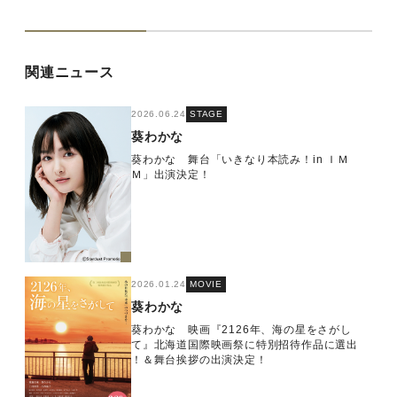
関連ニュース
2026.06.24
STAGE
葵わかな
葵わかな 舞台「いきなり本読み！in ＩＭ
Ｍ」出演決定！
2026.01.24
MOVIE
葵わかな
葵わかな 映画『2126年、海の星をさがし
て』北海道国際映画祭に特別招待作品に選出
！＆舞台挨拶の出演決定！