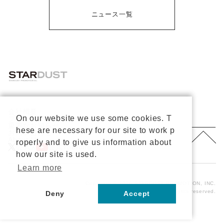
ニュース一覧
会社概要
On our website we use some cookies. T
プライバシーポリシー
重要なお知らせ
hese are necessary for our site to work p
お問い合わせ
About Us
roperly and to give us information about
公式X
公式Youtube
how our site is used.
Learn more
Copyright © 2026 STARDUST PROMOTION, INC.
All rights reserved.
Deny
Accept