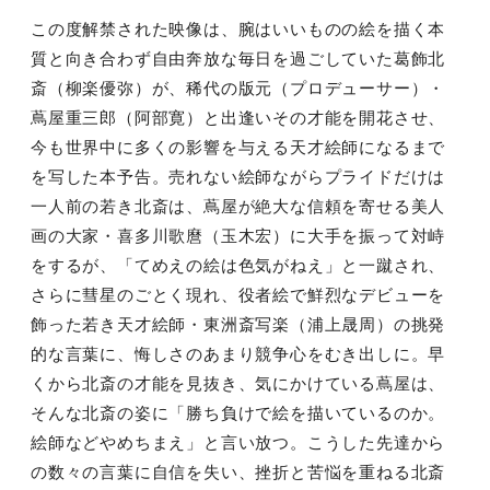
この度解禁された映像は、腕はいいものの絵を描く本
質と向き合わず自由奔放な毎日を過ごしていた葛飾北
斎（柳楽優弥）が、稀代の版元（プロデューサー）・
蔦屋重三郎（阿部寛）と出逢いその才能を開花させ、
今も世界中に多くの影響を与える天才絵師になるまで
を写した本予告。売れない絵師ながらプライドだけは
一人前の若き北斎は、蔦屋が絶大な信頼を寄せる美人
画の大家・喜多川歌麿（玉木宏）に大手を振って対峙
をするが、「てめえの絵は色気がねえ」と一蹴され、
さらに彗星のごとく現れ、役者絵で鮮烈なデビューを
飾った若き天才絵師・東洲斎写楽（浦上晟周）の挑発
的な言葉に、悔しさのあまり競争心をむき出しに。早
くから北斎の才能を見抜き、気にかけている蔦屋は、
そんな北斎の姿に「勝ち負けで絵を描いているのか。
絵師などやめちまえ」と言い放つ。こうした先達から
の数々の言葉に自信を失い、挫折と苦悩を重ねる北斎