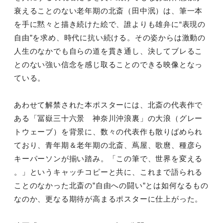
衰えることのない老年期の北斎（田中泯）は、筆一本
を手に黙々と描き続けた絵で、誰よりも雄弁に“表現の
自由”を求め、時代に抗い続ける。その姿からは激動の
人生のなかでも自らの道を貫き通し、決してブレるこ
とのない強い信念を感じ取ることのできる映像となっ
ている。
あわせて解禁された本ポスターには、北斎の代表作で
ある「冨嶽三十六景 神奈川沖浪裏」の大浪（グレー
トウェーブ）を背景に、数々の代表作も散りばめられ
ており、青年期＆老年期の北斎、蔦屋、歌麿、種彦ら
キーパーソンが揃い踏み。「この筆で、世界を変える
。」というキャッチコピーと共に、これまで語られる
ことのなかった北斎の”自由への闘い”とは如何なるもの
なのか、更なる期待が高まるポスターに仕上がった。