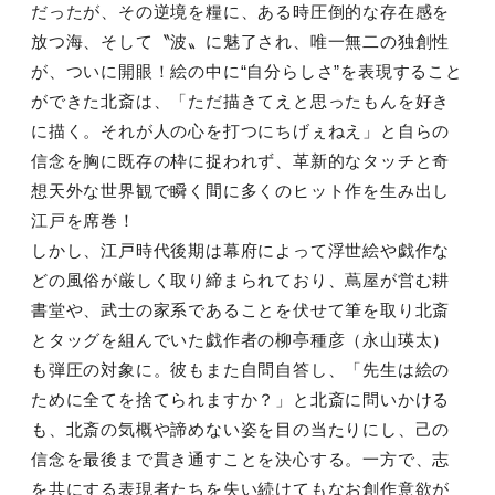
だったが、その逆境を糧に、ある時圧倒的な存在感を
放つ海、そして〝波〟に魅了され、唯一無二の独創性
が、ついに開眼！絵の中に“自分らしさ”を表現すること
ができた北斎は、「ただ描きてえと思ったもんを好き
に描く。それが人の心を打つにちげぇねえ」と自らの
信念を胸に既存の枠に捉われず、革新的なタッチと奇
想天外な世界観で瞬く間に多くのヒット作を生み出し
江戸を席巻！
しかし、江戸時代後期は幕府によって浮世絵や戯作な
どの風俗が厳しく取り締まられており、蔦屋が営む耕
書堂や、武士の家系であることを伏せて筆を取り北斎
とタッグを組んでいた戯作者の柳亭種彦（永山瑛太）
も弾圧の対象に。彼もまた自問自答し、「先生は絵の
ために全てを捨てられますか？」と北斎に問いかける
も、北斎の気概や諦めない姿を目の当たりにし、己の
信念を最後まで貫き通すことを決心する。一方で、志
を共にする表現者たちを失い続けてもなお創作意欲が