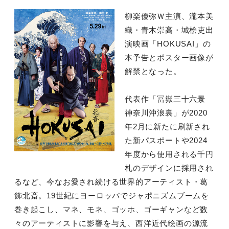
柳楽優弥Ｗ主演、瀧本美
織・青木崇高・城桧吏出
演映画「HOKUSAI」の
本予告とポスター画像が
解禁となった。
代表作「冨嶽三十六景
神奈川沖浪裏」が2020
年2月に新たに刷新され
た新パスポートや2024
年度から使用される千円
札のデザインに採用され
るなど、今なお愛され続ける世界的アーティスト・葛
飾北斎。19世紀にヨーロッパでジャポニズムブームを
巻き起こし、マネ、モネ、ゴッホ、ゴーギャンなど数
々のアーティストに影響を与え、西洋近代絵画の源流