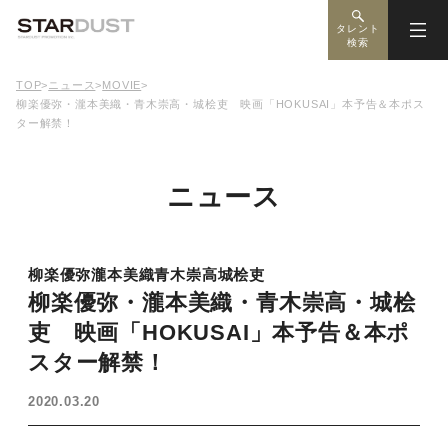
タレント
検索
TOP
>
ニュース
>
MOVIE
>
柳楽優弥・瀧本美織・青木崇高・城桧吏 映画「HOKUSAI」本予告＆本ポス
ター解禁！
ニュース
柳楽優弥
瀧本美織
青木崇高
城桧吏
柳楽優弥・瀧本美織・青木崇高・城桧
吏 映画「HOKUSAI」本予告＆本ポ
スター解禁！
2020.03.20