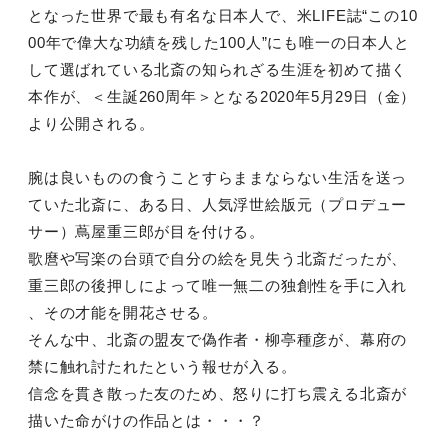
となった世界で最も有名な日本人で、米LIFE誌“この10
00年で偉大な功績を残した100人”にも唯一の日本人と
して選ばれている北斎の知られざる生涯を初めて描く
本作が、＜生誕260周年＞となる2020年5月29日（金）
より公開される。
腕は良いものの食うことすらままならない生活を送っ
ていた北斎に、ある日、人気浮世絵版元（プロデュー
サー）蔦屋重三郎が目を付ける。
歌麿や写楽の台頭で自分の絵を見失う北斎だったが、
重三郎の後押しによって唯一無二の独創性を手に入れ
、その才能を開花させる。
そんな中、北斎の盟友で偽作者・柳亭種彦が、幕府の
禁に触れ討たれたという報せが入る。
信念を貫き散った友のため、怒りに打ち震える北斎が
描いた命がけの作品とは・・・？