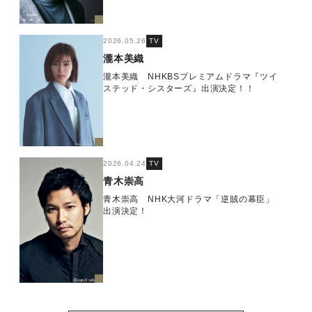
2026.05.26
TV
瀧本美織
瀧本美織 NHKBSプレミアムドラマ『ツイ
ステッド・シスターズ』出演決定！！
2026.04.24
TV
青木崇高
青木崇高 NHK大河ドラマ「逆賊の幕臣」
出演決定！