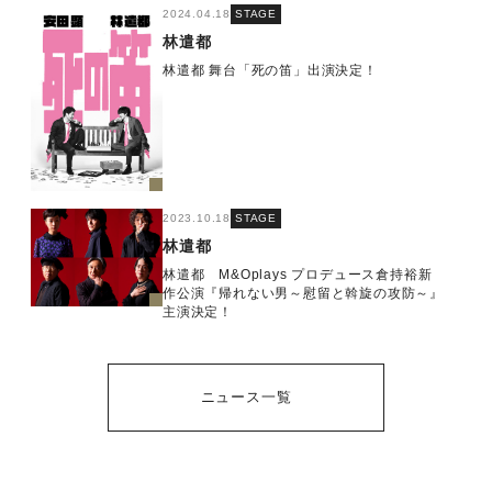
2024.04.18
STAGE
林遣都
林遣都 舞台「死の笛」出演決定！
2023.10.18
STAGE
林遣都
林遣都 M&Oplays プロデュース倉持裕新
作公演『帰れない男～慰留と斡旋の攻防～』
主演決定！
ニュース一覧