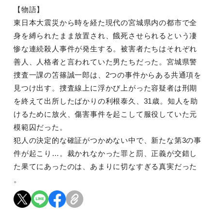
【物語】
東日本大震災から時を経た現代の宮城県内の都市で全
身を縛られたまま放置され、餓死させられるという凄
惨な連続殺人事件が発生する。被害者たちはそれぞれ
善人、人格者と言われていた男たちだった。宮城県警
捜査一課の笘篠誠一郎は、2つの事件からある共通項を
見つけ出す。捜査線上に浮かび上がった容疑者は刑期
を終えて出所したばかりの利根泰久、31歳。知人を助
けるために放火、傷害事件を起こして服役していた元
模範囚だった。
犯人の決定的な確証がつかめない中で、新たな第3の事
件が起こり…。裁かれなかった罪と罰、正義が交錯し
た果てにあったのは、あまりに切なすぎる真実だった
。